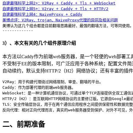
自建最强科学上网2+：V2Ray + Caddy + Tls + WebSocket
自建最强科学上网5+：V2ray + Caddy + Tls + HTTP/2
自建最强科学上网4：NaiveProxy + Caddy
美博点评：V2Ray、trojan、NaiveProxy代理的异同及相关问题
美博认为这几个组合都是目前翻墙思路最好、最强的翻墙方法，可等同使用。
-------------
3）、本文有关的几个组件原理介绍
本方法以Caddy作为前端web服务器，是一个轻便的web部署工
不受制于EE的版本限制，可广泛应用于各种系统；配置文件简洁，多站点配
自动续约，默认支持HTTP/2（H2）网络协议；还有丰富的插件系统
V2Ray：用于构建代理绕过网络限制、审查、翻墙的平台。

Caddy：作为部署代理的前端web服务器。

WebSocket：是一种计算机通信协议，可通过单个TCP连接提供全双工通信通
HTTP/2（H2）：是互联网HTTP网络协议的主要修订版。它源自Google最初
TLS：安全传输层协议，用于在两个通信应用程序之间提供保密性和数据完整
反向代理：相对正向代理而言，真实的web服务器受到保护、对外不可见，
二、前期准备