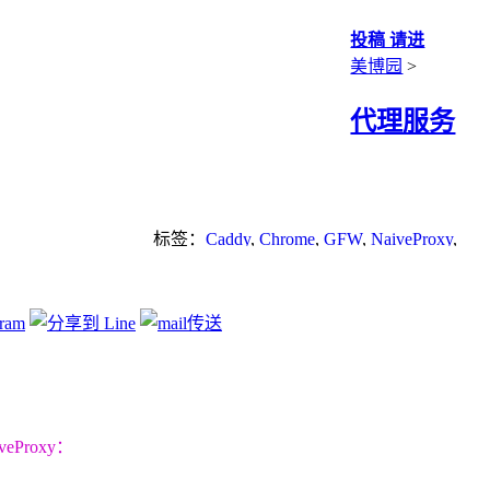
投稿 请进
美博园
>
代理服务
标签：
Caddy
,
Chrome
,
GFW
,
NaiveProxy
,
Shadowsocks
,
Socks
,
SSH
,
SSL
,
tls
,
trojan
,
v2ray
,
VPN
,
VPS
,
WebSocket
,
加密
,
应用程
序
,
科学上网
,
网络封锁
,
翻墙
,
翻墙方法
,
防
火墙
Proxy：