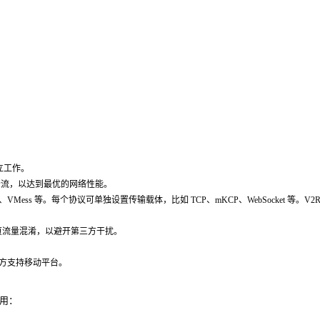
立工作。
分流，以达到最优的网络性能。
ocks、VMess 等。每个协议可单独设置传输载体，比如 TCP、mKCP、WebSocket 等
的网页流量混淆，以避开第三方干扰。
第三方支持移动平台。