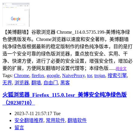
【美博翻墙】谷歌浏览器 Chrome_114.0.5735.199-美博纯净绿
色便携版发布。Chrome浏览器以速度和安全著称，美博翻墙
纯净绿色版根据最新的稳定版制作的绿色纯净版本，目的是打
造一个安全可靠的绿色版浏览器，重点放在安全、实用、干
净、快速方便，进行了必要的安全设置，增强安全性，增加必
要的扩展，方便网友翻墙时设置代理等；本绿色版......
阅全文
Tags:
Chrome
,
firefox
,
google
,
NaiveProxy
,
tor
,
trojan
,
搜索引擎
,
无界
,
浏览器
,
翻墙
,
自由门
,
黑客
火狐浏览器_Firefox_115.0.1esr_美博安全纯净绿色版
（20230710）
2023-7-11 21:57:17 Tue
安全翻墙推荐
,
常用软件
,
翻墙软件
留言