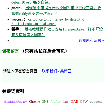
debian10 os，每次自建..
guest ：
出现这个错误是什么原因？证书已经正常，要
卸载caddy再安装一次吗？ [..
wuceyi ：
certbot certonly --renew-by-default -d
*.111111.com --manual --pre..
新手 ：
我按教程操作双击安装Toranger3.exe，打不开没
有反应是怎么回事？
近期所有留言 »
（只有站长在后台可见）
保密留言
请进入保密留言页面：
联系我们 - 美博园
关键词索引
GFW
Chrome
firefox
GAE
goagent
BlackBeltPrivacy
DNS
flash