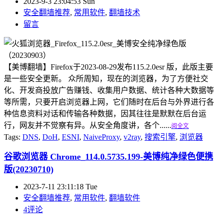
2023-9-3 23:04:53 Sun
安全翻墙推荐
,
常用软件
,
翻墙技术
留言
【美博翻墙】Firefox于2023-08-29发布115.2.0esr 版，此版主要
是一些安全更新。 众所周知，现在的浏览器，为了方便社交
化、开发商投放广告赚钱、收集用户数据、统计各种大数据等
等所需，只要开启浏览器上网，它们随时在后台与外界进行各
种信息资料对话和传输各种数据，因其往往是默默在后台运
行，网友并不觉察有异。从安全角度讲，各个......
阅全文
Tags:
DNS
,
DoH
,
ESNI
,
NaiveProxy
,
v2ray
,
搜索引擎
,
浏览器
谷歌浏览器 Chrome_114.0.5735.199-美博纯净绿色便携
版(20230710)
2023-7-11 23:11:18 Tue
安全翻墙推荐
,
常用软件
,
翻墙软件
4评论