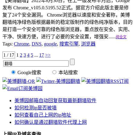
【美博翻墙】2022年8月30日，在上一版发布半月后，Google
发布 Chrome_v105.0.5195.52正式。据官方介绍此版主要是修
复了24个安全漏洞。 Chrome浏览器以速度和安全著称，美博
翻墙纯净绿色版根据最新的稳定版制作的绿色纯净版本，目的
是打造一个安全可靠的绿色版浏览器，重点放在安全、实用、
干净、快速方便，进行了必要的安全设置，增强安......
阅全文
Tags:
Chrome
,
DNS
,
google
,
搜索引擎
,
浏览器
1 / 17
1
2
3
4
5
...
17
>>
Google搜索
本站搜索
美博园邮箱自动回复获取最新翻墙软件
如何检测ip是否被墙
如何查看自己上网的ip地址
如何确认是通过翻墙软件代理上网
上网IP及域名查询