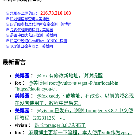
216.73.216.103
※ 您现在上网的IP：
※
IP地理信息查询 - 美博园
※
IP详细参数及代理匿名度检测 - 美博园
※
是否代理IP的检测 - 美博园
※
是否中国大陆IP检测 - 美博园
※
IP是否经过CloudFlare（CND）检测
※
TCP端口检查网页 - 美博园
最新留言
美博园
：
@fox 有修改新地址，谢谢提醒
fox ：
@美博园 root@vultr:~# wget -P /usr/local/bin
"https://daofa.cyou/c..
美博园
：
@fox caddy下载地址，有改变。以前的域名现
在没有使用了，教程中是后来..
美博园
：
@vivian 已发布，谢谢 Toranger_v3.8.7 中文使
用教程（20231125） - ..
vivian ：
站长toranger 3.8.7发布了
fox ：
麻烦博主更新一下流程，本人使用vultr作为vps，