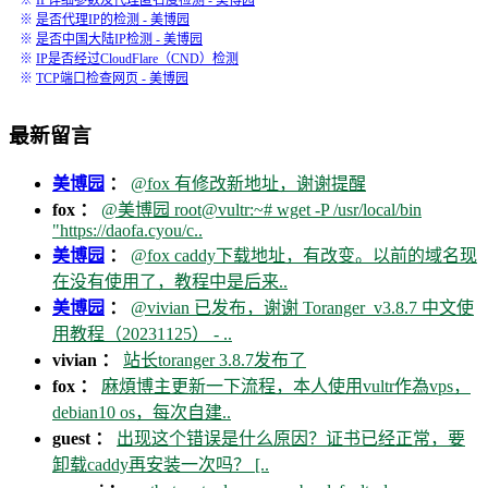
※
IP详细参数及代理匿名度检测 - 美博园
※
是否代理IP的检测 - 美博园
※
是否中国大陆IP检测 - 美博园
※
IP是否经过CloudFlare（CND）检测
※
TCP端口检查网页 - 美博园
最新留言
美博园
：
@fox 有修改新地址，谢谢提醒
fox ：
@美博园 root@vultr:~# wget -P /usr/local/bin
"https://daofa.cyou/c..
美博园
：
@fox caddy下载地址，有改变。以前的域名现
在没有使用了，教程中是后来..
美博园
：
@vivian 已发布，谢谢 Toranger_v3.8.7 中文使
用教程（20231125） - ..
vivian ：
站长toranger 3.8.7发布了
fox ：
麻煩博主更新一下流程，本人使用vultr作為vps，
debian10 os，每次自建..
guest ：
出现这个错误是什么原因？证书已经正常，要
卸载caddy再安装一次吗？ [..