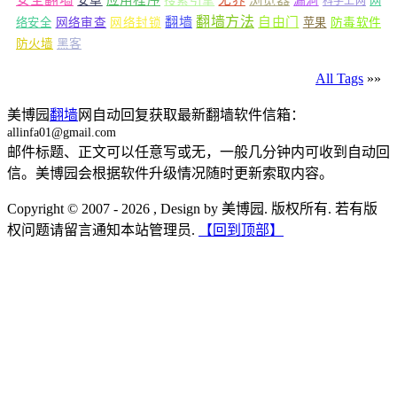
应用程序
无界
安卓
搜索引擎
漏洞
网
科学上网
翻墙
翻墙方法
自由门
络安全
网络审查
网络封锁
苹果
防毒软件
防火墙
黑客
All Tags
»»
美博园
翻墙
网自动回复获取最新翻墙软件信箱：
allinfa01@gmail.com
邮件标题、正文可以任意写或无，一般几分钟内可收到自动回
信。美博园会根据软件升级情况随时更新索取内容。
Copyright © 2007 - 2026 , Design by 美博园. 版权所有. 若有版
权问题请留言通知本站管理员.
【回到顶部】