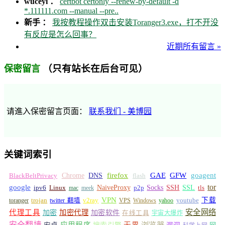
wuceyi ：
certbot certonly --renew-by-default -d
*.111111.com --manual --pre..
新手 ：
我按教程操作双击安装Toranger3.exe，打不开没
有反应是怎么回事？
近期所有留言 »
（只有站长在后台可见）
保密留言
请進入保密留言页面：
联系我们 - 美博园
关键词索引
GFW
Chrome
firefox
GAE
goagent
BlackBeltPrivacy
DNS
flash
tor
google
Socks
NaiveProxy
p2p
SSH
SSL
ipv6
Linux
mac
meek
tls
VPN
v2ray
下载
toranger
trojan
twitter 翻墙
VPS
Windows
yahoo
youtube
安全网络
代理工具
加密
加密代理
加密软件
在线工具
宇宙大爆炸
安全翻墙
浏览器