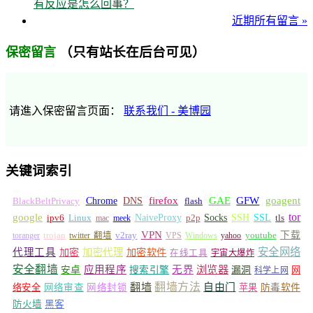
有反应是怎么回事？
近期所有留言 »
（只有站长在后台可见）
保密留言
请進入保密留言页面：
联系我们 - 美博园
关键词索引
GFW
Chrome
firefox
GAE
goagent
BlackBeltPrivacy
DNS
flash
tor
google
Socks
NaiveProxy
p2p
SSH
SSL
ipv6
Linux
mac
meek
tls
VPN
v2ray
下载
toranger
trojan
twitter 翻墙
VPS
Windows
yahoo
youtube
安全网络
代理工具
加密
加密代理
加密软件
在线工具
宇宙大爆炸
安全翻墙
浏览器
应用程序
无界
安卓
搜索引擎
漏洞
网
科学上网
翻墙
翻墙方法
自由门
络安全
网络审查
网络封锁
苹果
防毒软件
防火墙
黑客