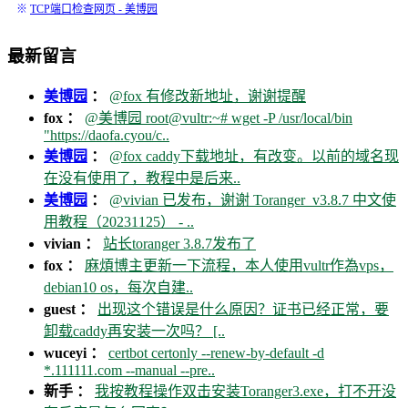
※
TCP端口检查网页 - 美博园
最新留言
美博园
：
@fox 有修改新地址，谢谢提醒
fox ：
@美博园 root@vultr:~# wget -P /usr/local/bin
"https://daofa.cyou/c..
美博园
：
@fox caddy下载地址，有改变。以前的域名现
在没有使用了，教程中是后来..
美博园
：
@vivian 已发布，谢谢 Toranger_v3.8.7 中文使
用教程（20231125） - ..
vivian ：
站长toranger 3.8.7发布了
fox ：
麻煩博主更新一下流程，本人使用vultr作為vps，
debian10 os，每次自建..
guest ：
出现这个错误是什么原因？证书已经正常，要
卸载caddy再安装一次吗？ [..
wuceyi ：
certbot certonly --renew-by-default -d
*.111111.com --manual --pre..
新手 ：
我按教程操作双击安装Toranger3.exe，打不开没