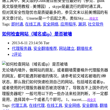
通工具中，英文版的Gtalk是目前安全性最好的（参见：gtalk
英文版使用教程 - 美博园），skype是最流行的即时通工具，
但对其安全性隐忧也是质疑最多的，参见文末以前美博园的有
关文章讨论。 Unsene是一个后起之秀，类似Sky......
阅全文
Tags:
即时通
,
在线工具
,
安全网络
,
应用程序
,
漏洞
,
社交软件
如何检查网站（域名或ip）是否被墙
2013-6-11 23:14:56 Tue
代理服务器
,
安全翻墙推荐
,
网站建立
,
翻墙技术
2评论
无论墙内墙外，做网站的朋友，或者翻墙需要格外代理服务器
的网友，都可能遇到被墙的情况，请参考前文域名被墙的3种
状态，那么我们如何快速检测自己的网站，包括域名或者ip，
或者使用的代理服务器是否被流氓墙了，导致连不上国外的代
理服务器呢？一般可用以下的一些办法来检测判断，不一定都
是用，选择其中一个或者几个即可。 1、tracert......
阅全文
Tags:
代理工具
,
在线代理
,
在线工具
,
安全网络
,
安全翻墙
,
翻墙