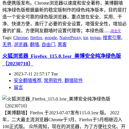
色便携版发布。Chrome浏览器以速度和安全著称，美博翻墙
纯净绿色版根据最新的稳定版制作的绿色纯净版本，目的是打
造一个安全可靠的绿色版浏览器，重点放在安全、实用、干
净、快速方便，進行了必要的安全设置，增强安全性，增加必
要的扩展，方便网友翻墙时设置代理等；本绿色版......
阅全文
Tags:
Chrome
,
firefox
,
google
,
NaiveProxy
,
tor
,
trojan
,
搜索引擎
,
无界
,
浏览器
,
翻墙
,
自由门
,
黑客
火狐浏览器_Firefox_115.0.1esr_美博安全纯净绿色版
（20230710）
2023-7-11 21:57:17 Tue
安全翻墙推荐
,
常用软件
,
翻墙软件
留言
【美博翻墙】Firefox 于2023-07-07发布115.0.1esr 版。 2022
年，二大最主流浏览器Chrome于3月、Firefox于5月相继迈入
100正式版。 众所周知，现在的浏览器，为了方便社交化、开