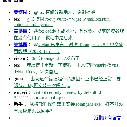
美博园
：
@fox 有修改新地址，谢谢提醒
fox ：
@美博园 root@vultr:~# wget -P /usr/local/bin
"https://daofa.cyou/c..
美博园
：
@fox caddy下载地址，有改变。以前的域名现
在没有使用了，教程中是后来..
美博园
：
@vivian 已发布，谢谢 Toranger_v3.8.7 中文使
用教程（20231125） - ..
vivian ：
站长toranger 3.8.7发布了
fox ：
麻煩博主更新一下流程，本人使用vultr作為vps，
debian10 os，每次自建..
guest ：
出现这个错误是什么原因？证书已经正常，要
卸载caddy再安装一次吗？ [..
wuceyi ：
certbot certonly --renew-by-default -d
*.111111.com --manual --pre..
新手 ：
我按教程操作双击安装Toranger3.exe，打不开没
有反应是怎么回事？
近期所有留言 »