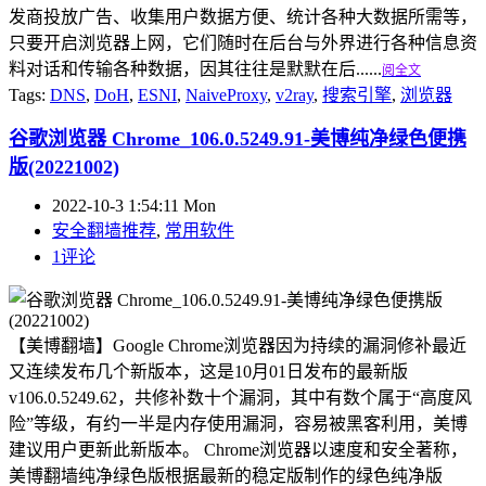
发商投放广告、收集用户数据方便、统计各种大数据所需等，
只要开启浏览器上网，它们随时在后台与外界进行各种信息资
料对话和传输各种数据，因其往往是默默在后......
阅全文
Tags:
DNS
,
DoH
,
ESNI
,
NaiveProxy
,
v2ray
,
搜索引擎
,
浏览器
谷歌浏览器 Chrome_106.0.5249.91-美博纯净绿色便携
版(20221002)
2022-10-3 1:54:11 Mon
安全翻墙推荐
,
常用软件
1评论
【美博翻墙】Google Chrome浏览器因为持续的漏洞修补最近
又连续发布几个新版本，这是10月01日发布的最新版
v106.0.5249.62，共修补数十个漏洞，其中有数个属于“高度风
险”等级，有约一半是内存使用漏洞，容易被黑客利用，美博
建议用户更新此新版本。 Chrome浏览器以速度和安全著称，
美博翻墙纯净绿色版根据最新的稳定版制作的绿色纯净版