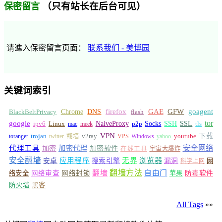
（只有站长在后台可见）
保密留言
请進入保密留言页面：
联系我们 - 美博园
关键词索引
GFW
Chrome
firefox
GAE
goagent
BlackBeltPrivacy
DNS
flash
tor
google
Socks
NaiveProxy
p2p
SSH
SSL
ipv6
Linux
mac
meek
tls
VPN
v2ray
下载
toranger
trojan
twitter 翻墙
VPS
Windows
yahoo
youtube
安全网络
代理工具
加密
加密代理
加密软件
在线工具
宇宙大爆炸
安全翻墙
浏览器
应用程序
无界
安卓
搜索引擎
漏洞
网
科学上网
翻墙
翻墙方法
自由门
络安全
网络审查
网络封锁
苹果
防毒软件
防火墙
黑客
All Tags
»»