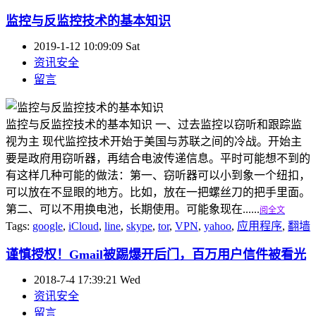
监控与反监控技术的基本知识
2019-1-12 10:09:09 Sat
资讯安全
留言
监控与反监控技术的基本知识 一、过去监控以窃听和跟踪监
视为主 现代监控技术开始于美国与苏联之间的冷战。开始主
要是政府用窃听器，再结合电波传递信息。平时可能想不到的
有这样几种可能的做法：第一、窃听器可以小到象一个纽扣，
可以放在不显眼的地方。比如，放在一把螺丝刀的把手里面。
第二、可以不用换电池，长期使用。可能象现在......
阅全文
Tags:
google
,
iCloud
,
line
,
skype
,
tor
,
VPN
,
yahoo
,
应用程序
,
翻墙
谨慎授权！Gmail被踢爆开后门，百万用户信件被看光
2018-7-4 17:39:21 Wed
资讯安全
留言