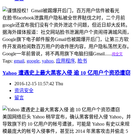
在脸书facebook泄露用户隐私被全世界鞑伐之时，二个月前
google还宣布我们没有个资外泄这个问题，但近日却大反转。
据海外媒体报道：社交网站脸书泄漏用户个资闹得满城风雨，
Google旗下电子邮件服务Gmail也被踢爆开后门，让第三方软
件开发商检阅数百万用户的收件匣内容，用户隐私荡然无存。
Google一年前曾说，将不再用旗下电脑扫描Gmail......
阅全文
Tags:
gmail
,
google
,
yahoo
,
应用程序
,
脸书
Yahoo 遭遇史上最大黑客入侵 逾 10 亿用户个资恐遭窃
2016-12-15 11:57:42 Thu
资讯安全
留言
美国网络巨头 Yahoo 稍早宣布，确认黑客曾经入侵 Yahoo，并
导致旗下约 10 亿用户的帐号遭骇，可能是 Yahoo 有史以来规
模最庞大的帐号入侵事件，甚至比 2014 年黑客攻击并偷走 5