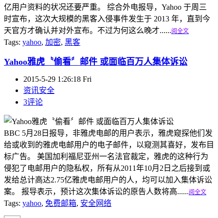
亿用户资料的状况还要严重。 综合外电报导，Yahoo 于周三
时宣布，这次大规模的黑客入侵事件发生于 2013 年，直到今
天官方才确认并对外宣布。不过为何这么晚才......
阅全文
Tags:
yahoo
,
加密
,
黑客
Yahoo雅虎〝偷看〞邮件 或面临百万人集体诉讼
2015-5-29 1:26:18 Fri
资讯安全
3评论
BBC 5月28日报导，非雅虎电邮的用户表示，雅虎窥探他们发
给或收到的雅虎电邮用户的电子邮件，以窥测其喜好，发布目
标广告。 美国加利福尼亚州一名法官裁定，雅虎的这种行为
侵犯了电邮用户的隐私权，所有从2011年10月2日之后接到或
发给总计高达2.75亿雅虎电邮用户的人，均可以加入集体诉讼
案。 报导表示，预计这次集体诉讼的原告人数将高......
阅全文
Tags:
yahoo
,
免费邮箱
,
安全网络