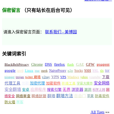
（只有站长在后台可见）
保密留言
请進入保密留言页面：
联系我们 - 美博园
关键词索引
GFW
Chrome
firefox
GAE
goagent
BlackBeltPrivacy
DNS
flash
tor
google
Socks
NaiveProxy
p2p
SSH
SSL
ipv6
Linux
mac
meek
tls
VPN
v2ray
下载
toranger
trojan
twitter 翻墙
VPS
Windows
yahoo
youtube
安全网络
代理工具
加密
加密代理
加密软件
在线工具
宇宙大爆炸
安全翻墙
浏览器
应用程序
无界
安卓
搜索引擎
漏洞
网
科学上网
翻墙
翻墙方法
自由门
络安全
网络审查
网络封锁
苹果
防毒软件
防火墙
黑客
All Tags
»»