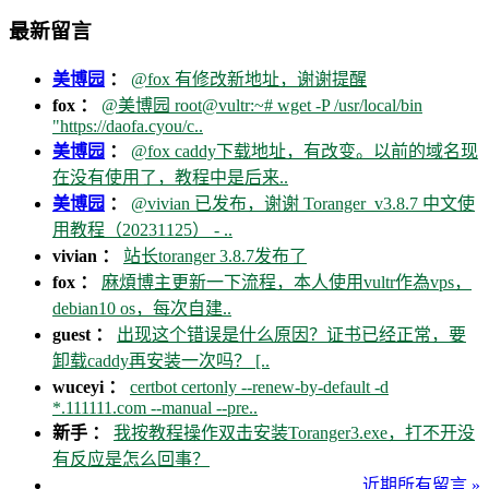
最新留言
美博园
：
@fox 有修改新地址，谢谢提醒
fox ：
@美博园 root@vultr:~# wget -P /usr/local/bin
"https://daofa.cyou/c..
美博园
：
@fox caddy下载地址，有改变。以前的域名现
在没有使用了，教程中是后来..
美博园
：
@vivian 已发布，谢谢 Toranger_v3.8.7 中文使
用教程（20231125） - ..
vivian ：
站长toranger 3.8.7发布了
fox ：
麻煩博主更新一下流程，本人使用vultr作為vps，
debian10 os，每次自建..
guest ：
出现这个错误是什么原因？证书已经正常，要
卸载caddy再安装一次吗？ [..
wuceyi ：
certbot certonly --renew-by-default -d
*.111111.com --manual --pre..
新手 ：
我按教程操作双击安装Toranger3.exe，打不开没
有反应是怎么回事？
近期所有留言 »