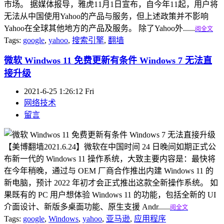
市场。 据媒体报导，雅虎11月1日宣布，自今年11起，用户将
无法从中国使用Yahoo的产品与服务，但上述政策并不影响
Yahoo在全球其他地方的产品及服务。 除了Yahoo外......
阅全文
Tags:
google
,
yahoo
,
搜索引擎
,
翻墙
微软 Windwos 11 免费更新有条件 Windows 7 无法直
接升级
2021-6-25 1:26:12 Fri
网络技术
留言
【美博翻墙2021.6.24】微软在中国时间 24 日晚间如期正式公
布新一代的 Windows 11 操作系统，大致主要内容是：最快将
在今年稍晚，通过与 OEM 厂商合作推出内建 Windows 11 的
新电脑，预计 2022 年初才会正式推出这款全新操作系统。 如
果既有的 PC 用户想体验 Windows 11 的功能，包括全新的 UI
介面设计、新版多桌面功能、原生支援 Andr......
阅全文
Tags:
google
,
Windows
,
yahoo
,
亚马逊
,
应用程序