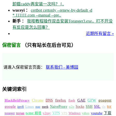
卸载caddy再安装一次吗？ [..
wuceyi ：
certbot certonly --renew-by-default -d
*.111111.com --manual --pre..
新手 ：
我按教程操作双击安装Toranger3.exe，打不开没
有反应是怎么回事？
近期所有留言 »
（只有站长在后台可见）
保密留言
请進入保密留言页面：
联系我们 - 美博园
关键词索引
GFW
Chrome
firefox
GAE
goagent
BlackBeltPrivacy
DNS
flash
tor
google
Socks
NaiveProxy
p2p
SSH
SSL
ipv6
Linux
mac
meek
tls
VPN
v2ray
下载
toranger
trojan
twitter 翻墙
VPS
Windows
yahoo
youtube