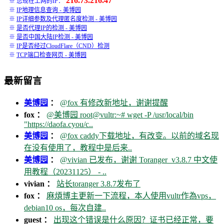
216.73.216.47
※ 您现在上网的IP：
※
IP地理信息查询 - 美博园
※
IP详细参数及代理匿名度检测 - 美博园
※
是否代理IP的检测 - 美博园
※
是否中国大陆IP检测 - 美博园
※
IP是否经过CloudFlare（CND）检测
※
TCP端口检查网页 - 美博园
最新留言
美博园
：
@fox 有修改新地址，谢谢提醒
fox ：
@美博园 root@vultr:~# wget -P /usr/local/bin
"https://daofa.cyou/c..
美博园
：
@fox caddy下载地址，有改变。以前的域名现
在没有使用了，教程中是后来..
美博园
：
@vivian 已发布，谢谢 Toranger_v3.8.7 中文使
用教程（20231125） - ..
vivian ：
站长toranger 3.8.7发布了
fox ：
麻煩博主更新一下流程，本人使用vultr作為vps，
debian10 os，每次自建..
guest ：
出现这个错误是什么原因？证书已经正常，要