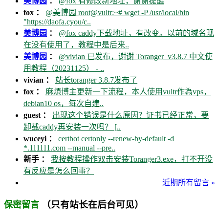
美博园
：
@fox 有修改新地址，谢谢提醒
fox ：
@美博园 root@vultr:~# wget -P /usr/local/bin
"https://daofa.cyou/c..
美博园
：
@fox caddy下载地址，有改变。以前的域名现
在没有使用了，教程中是后来..
美博园
：
@vivian 已发布，谢谢 Toranger_v3.8.7 中文使
用教程（20231125） - ..
vivian ：
站长toranger 3.8.7发布了
fox ：
麻煩博主更新一下流程，本人使用vultr作為vps，
debian10 os，每次自建..
guest ：
出现这个错误是什么原因？证书已经正常，要
卸载caddy再安装一次吗？ [..
wuceyi ：
certbot certonly --renew-by-default -d
*.111111.com --manual --pre..
新手 ：
我按教程操作双击安装Toranger3.exe，打不开没
有反应是怎么回事？
近期所有留言 »
（只有站长在后台可见）
保密留言