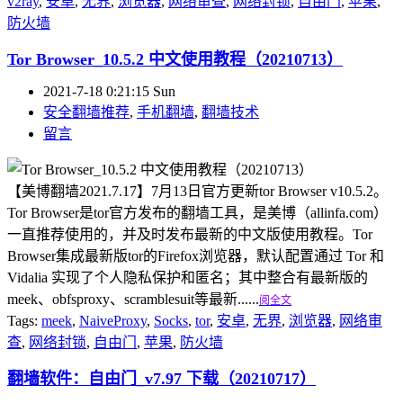
v2ray
,
安卓
,
无界
,
浏览器
,
网络审查
,
网络封锁
,
自由门
,
苹果
,
防火墙
Tor Browser_10.5.2 中文使用教程（20210713）
2021-7-18 0:21:15 Sun
安全翻墙推荐
,
手机翻墙
,
翻墙技术
留言
【美博翻墙2021.7.17】7月13日官方更新tor Browser v10.5.2。
Tor Browser是tor官方发布的翻墙工具，是美博（allinfa.com）
一直推荐使用的，并及时发布最新的中文版使用教程。Tor
Browser集成最新版tor的Firefox浏览器，默认配置通过 Tor 和
Vidalia 实现了个人隐私保护和匿名；其中整合有最新版的
meek、obfsproxy、scramblesuit等最新......
阅全文
Tags:
meek
,
NaiveProxy
,
Socks
,
tor
,
安卓
,
无界
,
浏览器
,
网络审
查
,
网络封锁
,
自由门
,
苹果
,
防火墙
翻墙软件：自由门_v7.97 下载（20210717）