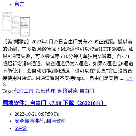
留言
【美博翻墙】2023年2月27日自由门发布v7.99正式版。據以前
的介紹，在多数网络情况下M通道也可以登录HTTPS网站。如
果A通道失败，可以尝试等5-10分钟再单独用M通道。自7.71
版起新增设M通道，缺省通道仍为A通道，如果A通道或F通道
不能使用，会自动切换到M通道，也可以在“设置”窗口设置直
接使用M通道。M通道暂时不支持https。 自由门是美博......
阅全
文
Tags:
代理工具
,
加密代理
,
网络封锁
,
自由门
翻墙软件：自由门_v7.98 下载（20221011）
2022-10-21 0:07:50 Fri
安全翻墙推荐
,
翻墙软件
6评论