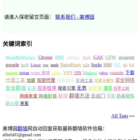
请進入保密留言页面：
联系我们 - 美博园
关键词索引
GFW
Chrome
firefox
GAE
goagent
BlackBeltPrivacy
DNS
flash
tor
google
Socks
NaiveProxy
p2p
SSH
SSL
ipv6
Linux
mac
meek
tls
VPN
v2ray
下载
toranger
trojan
twitter 翻墙
VPS
Windows
yahoo
youtube
安全网络
代理工具
加密
加密代理
加密软件
在线工具
宇宙大爆炸
安全翻墙
浏览器
应用程序
无界
安卓
搜索引擎
漏洞
网
科学上网
翻墙
翻墙方法
自由门
络安全
网络审查
网络封锁
苹果
防毒软件
防火墙
黑客
All Tags
»»
美博园
翻墙
网自动回复获取最新翻墙软件信箱：
allinfa01@gmail.com