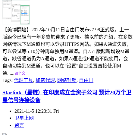
【美博翻墙】2022年10月11日自由门发布v7.98正式版，上一
版距今已經有一年多終於迎來了更新。據以前的介紹，在多数
网络情况下M通道也可以登录HTTPS网站。如果A通道失败，
可以尝试等5-10分钟再单独用M通道。自7.71版起新增设M通
道，缺省通道仍为A通道，如果A通道或F通道不能使用，会
自动切换到M通道，也可以在“设置”窗口设置直接使用M
通......
阅全文
Tags:
代理工具
,
加密代理
,
网络封锁
,
自由门
Starlink（星链）在印度成立全资子公司 预计20万个卫
星信号连接设备
2021-11-5 12:23:31 Fri
卫星上网
留言