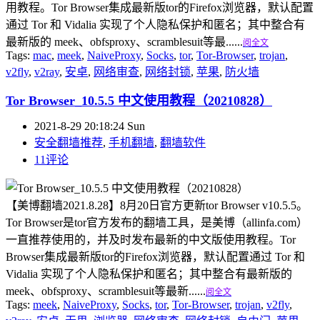
用教程。Tor Browser集成最新版tor的Firefox浏览器，默认配置
通过 Tor 和 Vidalia 实现了个人隐私保护和匿名；其中整合有
最新版的 meek、obfsproxy、scramblesuit等最......
阅全文
Tags:
mac
,
meek
,
NaiveProxy
,
Socks
,
tor
,
Tor-Browser
,
trojan
,
v2fly
,
v2ray
,
安卓
,
网络审查
,
网络封锁
,
苹果
,
防火墙
Tor Browser_10.5.5 中文使用教程（20210828）
2021-8-29 20:18:24 Sun
安全翻墙推荐
,
手机翻墙
,
翻墙软件
11评论
【美博翻墙2021.8.28】8月20日官方更新tor Browser v10.5.5。
Tor Browser是tor官方发布的翻墙工具，是美博（allinfa.com）
一直推荐使用的，并及时发布最新的中文版使用教程。Tor
Browser集成最新版tor的Firefox浏览器，默认配置通过 Tor 和
Vidalia 实现了个人隐私保护和匿名；其中整合有最新版的
meek、obfsproxy、scramblesuit等最新......
阅全文
Tags:
meek
,
NaiveProxy
,
Socks
,
tor
,
Tor-Browser
,
trojan
,
v2fly
,