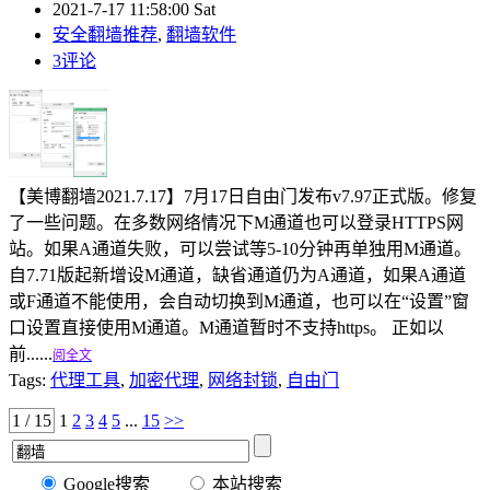
2021-7-17 11:58:00 Sat
安全翻墙推荐
,
翻墙软件
3评论
【美博翻墙2021.7.17】7月17日自由门发布v7.97正式版。修复
了一些问题。在多数网络情况下M通道也可以登录HTTPS网
站。如果A通道失败，可以尝试等5-10分钟再单独用M通道。
自7.71版起新增设M通道，缺省通道仍为A通道，如果A通道
或F通道不能使用，会自动切换到M通道，也可以在“设置”窗
口设置直接使用M通道。M通道暂时不支持https。 正如以
前......
阅全文
Tags:
代理工具
,
加密代理
,
网络封锁
,
自由门
1 / 15
1
2
3
4
5
...
15
>>
Google搜索
本站搜索