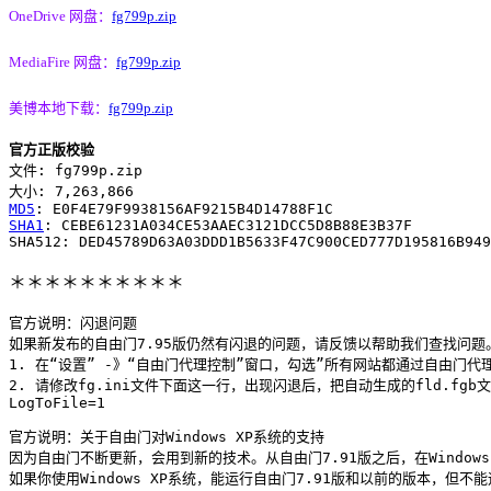
OneDrive 网盘：
fg799p.zip
MediaFire 网盘：
fg799p.zip
美博本地下载：
fg799p.zip
官方正版校验
文件: fg799p.zip

MD5
SHA1
: CEBE61231A034CE53AAEC3121DCC5D8B88E3B37F

＊＊＊＊＊＊＊＊＊＊
官方说明：闪退问题

如果新发布的自由门7.95版仍然有闪退的问题，请反馈以帮助我们查找问题。
1. 在“设置” -》“自由门代理控制”窗口，勾选”所有网站都通过自由门代
2. 请修改fg.ini文件下面这一行，出现闪退后，把自动生成的fld.fgb
LogToFile=1
官方说明：关于自由门对Windows XP系统的支持

因为自由门不断更新，会用到新的技术。从自由门7.91版之后，在Windows X
如果你使用Windows XP系统，能运行自由门7.91版和以前的版本，但不