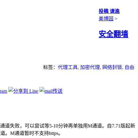
投稿 请進
美博园
>
安全翻墙
标签：
代理工具
,
加密代理
,
网络封锁
,
自由
门
通道失败，可以尝试等5-10分钟再单独用M通道。自7.71版起新
M通道暂时不支持https。