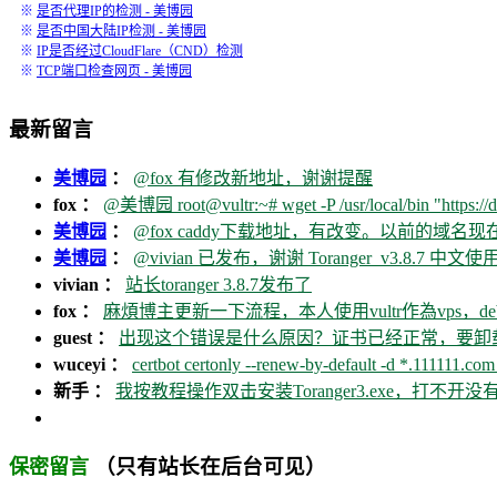
※
是否代理IP的检测 - 美博园
※
是否中国大陆IP检测 - 美博园
※
IP是否经过CloudFlare（CND）检测
※
TCP端口检查网页 - 美博园
最新留言
美博园
：
@fox 有修改新地址，谢谢提醒
fox ：
@美博园 root@vultr:~# wget -P /usr/local/bin "https://d
美博园
：
@fox caddy下载地址，有改变。以前的域名
美博园
：
@vivian 已发布，谢谢 Toranger_v3.8.7 中文使用
vivian ：
站长toranger 3.8.7发布了
fox ：
麻煩博主更新一下流程，本人使用vultr作為vps，debia
guest ：
出现这个错误是什么原因？证书已经正常，要卸载ca
wuceyi ：
certbot certonly --renew-by-default -d *.111111.com 
新手 ：
我按教程操作双击安装Toranger3.exe，打不
（只有站长在后台可见）
保密留言