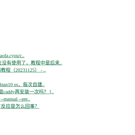
aofa.cyou/c..
现在没有使用了，教程中是后来..
教程（20231125） - ..
n10 os，每次自建..
ddy再安装一次吗？ [..
--manual --pre..
开没有反应是怎么回事？