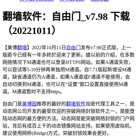
翻墙软件：自由门_v7.98 下载
（20221011）
【美博
翻墙
】2022年10月11日
自由门
发布v7.98正式版，上一
版距今已經有一年多終於迎來了更新。據以前的介紹，在多数
网络情况下M通道也可以登录HTTPS网站。如果A通道失败，
可以尝试等5-10分钟再单独用M通道。自7.71版起新增设M通
道，缺省通道仍为A通道，如果A通道或F通道不能使用，会
自动切换到M通道，也可以在“设置”窗口设置直接使用M通
道。M通道暂时不支持https。
自由门是
美博园
推荐的最好的
翻墙软件
加密代理工具之一，是
动态网公司开发的最受欢迎的突破网络封锁软件之一，是能登
陆动态网的最方便的方法。动态网是能突破网络封锁的门户网
站，背后有成百上千的动态镜像网站支持。如果使用虚拟机，
建议使用网桥(Bridge)方式，突破封锁效果会更好。