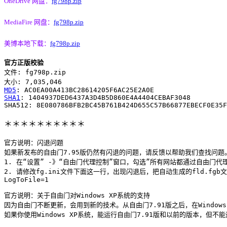
OneDrive 网盘：
fg798p.zip
MediaFire 网盘：
fg798p.zip
美博本地下载：
fg798p.zip
官方正版校验
文件: fg798p.zip

MD5
SHA1
: 1404937DED6437A3D4B5D860E4A4404CEBAF3048

＊＊＊＊＊＊＊＊＊＊
官方说明：闪退问题

如果新发布的自由门7.95版仍然有闪退的问题，请反馈以帮助我们查找问题。
1. 在“设置” -》“自由门代理控制”窗口，勾选”所有网站都通过自由门代
2. 请修改fg.ini文件下面这一行，出现闪退后，把自动生成的fld.fgb
LogToFile=1
官方说明：关于自由门对Windows XP系统的支持

因为自由门不断更新，会用到新的技术。从自由门7.91版之后，在Windows X
如果你使用Windows XP系统，能运行自由门7.91版和以前的版本，但不