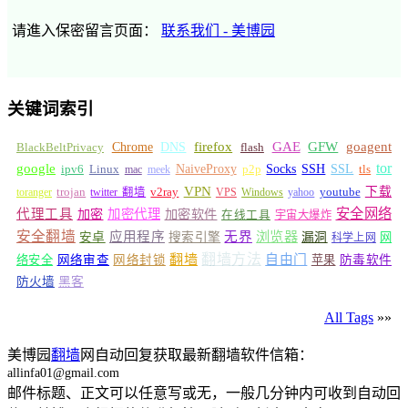
请進入保密留言页面：
联系我们 - 美博园
关键词索引
GFW
Chrome
firefox
GAE
goagent
BlackBeltPrivacy
DNS
flash
tor
google
Socks
NaiveProxy
p2p
SSH
SSL
ipv6
Linux
mac
meek
tls
VPN
v2ray
下载
toranger
trojan
twitter 翻墙
VPS
Windows
yahoo
youtube
安全网络
代理工具
加密
加密代理
加密软件
在线工具
宇宙大爆炸
安全翻墙
浏览器
应用程序
无界
安卓
搜索引擎
漏洞
网
科学上网
翻墙
翻墙方法
自由门
络安全
网络审查
网络封锁
苹果
防毒软件
防火墙
黑客
All Tags
»»
美博园
翻墙
网自动回复获取最新翻墙软件信箱：
allinfa01@gmail.com
邮件标题、正文可以任意写或无，一般几分钟内可收到自动回