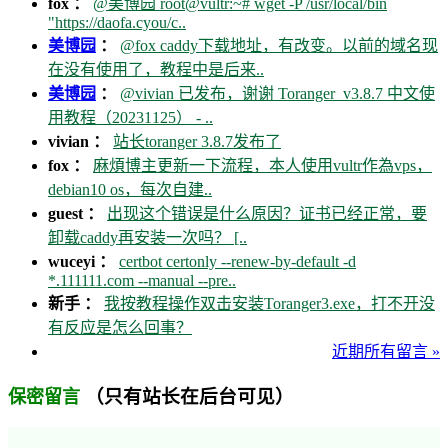
fox ：
@美博园 root@vultr:~# wget -P /usr/local/bin
"https://daofa.cyou/c..
美博园
：
@fox caddy下载地址，有改变。以前的域名现
在没有使用了，教程中是后来..
美博园
：
@vivian 已发布，谢谢 Toranger_v3.8.7 中文使
用教程（20231125） - ..
vivian ：
站长toranger 3.8.7发布了
fox ：
麻煩博主更新一下流程，本人使用vultr作為vps，
debian10 os，每次自建..
guest ：
出现这个错误是什么原因？证书已经正常，要
卸载caddy再安装一次吗？ [..
wuceyi ：
certbot certonly --renew-by-default -d
*.111111.com --manual --pre..
新手 ：
我按教程操作双击安装Toranger3.exe，打不开没
有反应是怎么回事？
近期所有留言 »
（只有站长在后台可见）
保密留言