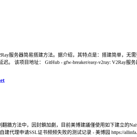
制作的V2Ray服务器简易搭建方法。据介绍，其特点是：搭建简单，无需要
tHub - gfw-breaker/easy-v2ray: V2Ray服务器简易搭建教程
et
Proxy系列翻牆方法中，因封鎖加劇，目前美博建議僅使用如下建立的NaivePr
-caddy.html 自建代理申请SSL证书频频失败的测试记录 - 美博园 https://allinfa.co