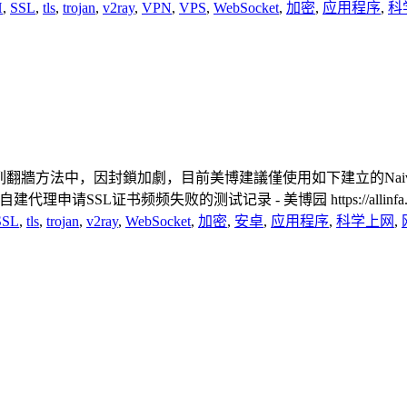
H
,
SSL
,
tls
,
trojan
,
v2ray
,
VPN
,
VPS
,
WebSocket
,
加密
,
应用程序
,
科
Proxy系列翻牆方法中，因封鎖加劇，目前美博建議僅使用如下建立的NaivePr
-caddy.html 自建代理申请SSL证书频频失败的测试记录 - 美博园 https://allinfa.co
SSL
,
tls
,
trojan
,
v2ray
,
WebSocket
,
加密
,
安卓
,
应用程序
,
科学上网
,