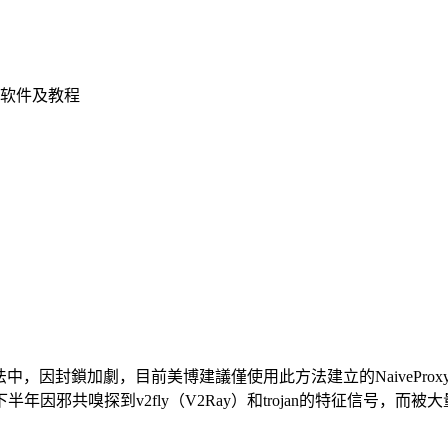
软件及教程
翻牆方法中，因封鎖加劇，目前美博建議僅使用此方法建立的NaiveProxy。 几
共嗅探到v2fly（V2Ray）和trojan的特征信号，而被大量