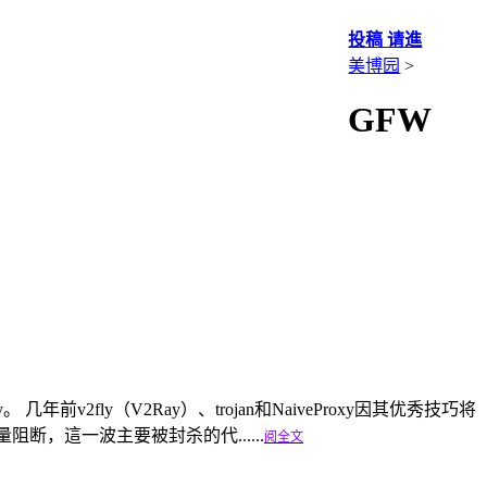
投稿 请進
美博园
>
GFW
年前v2fly（V2Ray）、trojan和NaiveProxy因其优秀技巧将
阻断，這一波主要被封杀的代......
阅全文