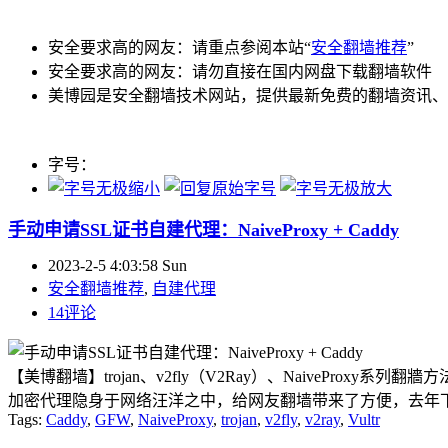
安全要求高的网友：请重点参阅本站“
安全翻墙推荐
”
安全要求高的网友：请勿直接在国内网盘下载翻墙软件
美博园是安全翻墙技术网站，提供最新免费的翻墙资讯、
字号：
手动申请SSL证书自建代理：NaiveProxy + Caddy
2023-2-5 4:03:58 Sun
安全翻墙推荐
,
自建代理
14评论
【美博翻墙】trojan、v2fly（V2Ray）、NaiveProxy系列
加密代理隐身于网络汪洋之中，给网友翻墙带来了方便，去年下半年因邪
Tags:
Caddy
,
GFW
,
NaiveProxy
,
trojan
,
v2fly
,
v2ray
,
Vultr