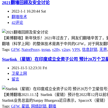
2021翻墙回顾及安全讨论
2022-1-1 16:20:44 Sat
翻墙技术
42评论
【美博翻墙】新年快乐！2021年过去了，网友们翻墙辛苦了，更
翻墙（科学上网）的整体技术是高于中共的GFW，对于网友翻墙来
Tags:
GFW
,
NaiveProxy
,
trojan
,
v2fly
,
v2ray
,
VPN
,
信息封锁
,
无界
Starlink（星链）在印度成立全资子公司 预计20万个
2021-11-5 12:23:31 Fri
卫星上网
留言
【美博翻墙2021.11.5】Starlink（星链）预计在20
Starlink业务总监的Sanjay Bhargava近日表示，SpacceX（星链）已
Tags:
GFW
,
星链
,
网络封锁
,
翻墙