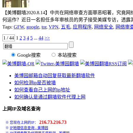
【美博翻墙2020.8.14】中共在网络审查方面罪恶昭著，
何运作？近日一名担任多年审核员的男子接受美媒专访，透露其中秘
Tags:
GFW
,
google
,
tor
,
VPN
,
五毛
,
应用程序
,
网络安全
,
网络审
1 / 44
1
2
3
4
5
...
44
>>
Google搜索
本站搜索
美博园邮箱自动回复获取最新翻墙软件
如何检测ip是否被墙
如何查看自己上网的ip地址
如何确认是通过翻墙软件代理上网
上网IP及域名查询
216.73.216.73
※ 您现在上网的IP：
※
IP地理信息查询 - 美博园