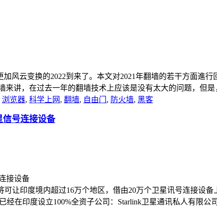
加风云变换的2022到来了。本文对2021年翻墙的若干方面進行
讲，在过去一年的翻墙技术上应该是没有太大的问题，但是，中共一贯
,
浏览器
,
科学上网
,
翻墙
,
自由门
,
防火墙
,
黑客
卫星信号连接设备
22年12月以前将可让印度境内超过16万个地区，借由20万个卫星讯号
经在印度设立100%全资子公司：Starlink卫星通讯私人有限公司 (Starlink Sa