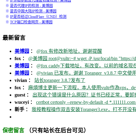
※
IP详细参数及代理匿名度检测 - 美博园
※
是否代理IP的检测 - 美博园
※
是否中国大陆IP检测 - 美博园
※
IP是否经过CloudFlare（CND）检测
※
TCP端口检查网页 - 美博园
最新留言
美博园
：
@fox 有修改新地址，谢谢提醒
fox ：
@美博园 root@vultr:~# wget -P /usr/local/bin "https://d
美博园
：
@fox caddy下载地址，有改变。以前的域名
美博园
：
@vivian 已发布，谢谢 Toranger_v3.8.7 中文使用
vivian ：
站长toranger 3.8.7发布了
fox ：
麻煩博主更新一下流程，本人使用vultr作為vps，debia
guest ：
出现这个错误是什么原因？证书已经正常，要卸载ca
wuceyi ：
certbot certonly --renew-by-default -d *.111111.com 
新手 ：
我按教程操作双击安装Toranger3.exe，打不
（只有站长在后台可见）
保密留言