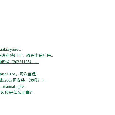
aofa.cyou/c..
现在没有使用了，教程中是后来..
教程（20231125） - ..
n10 os，每次自建..
ddy再安装一次吗？ [..
--manual --pre..
开没有反应是怎么回事？