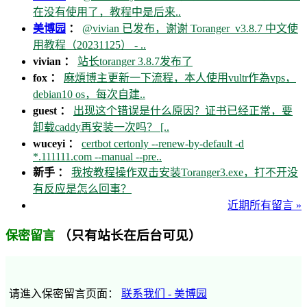
在没有使用了，教程中是后来..
美博园
：
@vivian 已发布，谢谢 Toranger_v3.8.7 中文使
用教程（20231125） - ..
vivian ：
站长toranger 3.8.7发布了
fox ：
麻煩博主更新一下流程，本人使用vultr作為vps，
debian10 os，每次自建..
guest ：
出现这个错误是什么原因？证书已经正常，要
卸载caddy再安装一次吗？ [..
wuceyi ：
certbot certonly --renew-by-default -d
*.111111.com --manual --pre..
新手 ：
我按教程操作双击安装Toranger3.exe，打不开没
有反应是怎么回事？
近期所有留言 »
（只有站长在后台可见）
保密留言
请進入保密留言页面：
联系我们 - 美博园