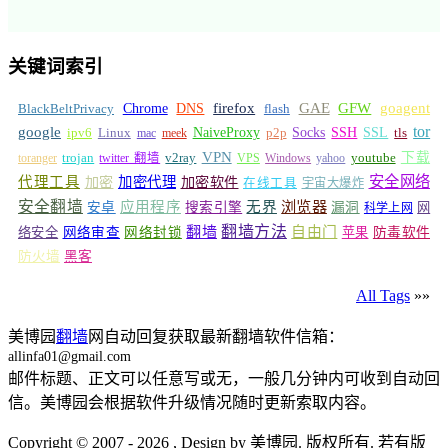
关键词索引
GFW
Chrome
firefox
GAE
goagent
BlackBeltPrivacy
DNS
flash
tor
google
Socks
NaiveProxy
p2p
SSH
SSL
ipv6
Linux
mac
meek
tls
VPN
v2ray
下载
toranger
trojan
twitter 翻墙
VPS
Windows
yahoo
youtube
安全网络
代理工具
加密
加密代理
加密软件
在线工具
宇宙大爆炸
安全翻墙
浏览器
应用程序
无界
安卓
搜索引擎
漏洞
网
科学上网
翻墙
翻墙方法
自由门
络安全
网络审查
网络封锁
苹果
防毒软件
防火墙
黑客
All Tags
»»
美博园
翻墙
网自动回复获取最新翻墙软件信箱：
allinfa01@gmail.com
邮件标题、正文可以任意写或无，一般几分钟内可收到自动回
信。美博园会根据软件升级情况随时更新索取内容。
Copyright © 2007 - 2026 , Design by 美博园. 版权所有. 若有版