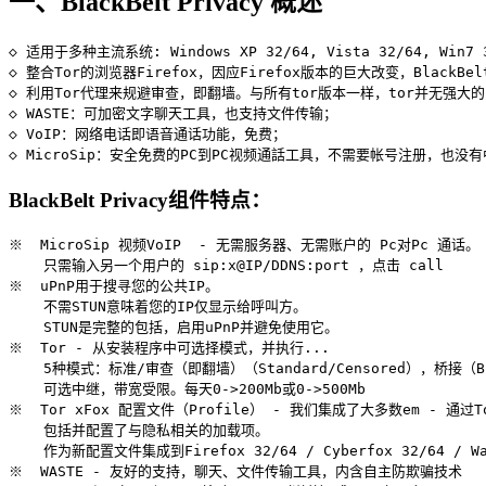
一、BlackBelt Privacy 概述
◇ 适用于多种主流系统: Windows XP 32/64, Vista 32/64, Win7 32/
◇ 整合Tor的浏览器Firefox，因应Firefox版本的巨大改变，Black
◇ 利用Tor代理来规避审查，即翻墙。与所有tor版本一样，tor并无强大的匿名
◇ WASTE：可加密文字聊天工具，也支持文件传输；

◇ VoIP：网络电话即语音通话功能，免费；

BlackBelt Privacy组件特点：
※  MicroSip 视频VoIP  - 无需服务器、无需账户的 Pc对Pc 通话。

    只需输入另一个用户的 sip:x@IP/DDNS:port ，点击 call 

※  uPnP用于搜寻您的公共IP。

    不需STUN意味着您的IP仅显示给呼叫方。

    STUN是完整的包括，启用uPnP并避免使用它。

※  Tor - 从安装程序中可选择模式，并执行...

    5种模式：标准/审查（即翻墙）（Standard/Censored），桥接（B
    可选中继，带宽受限。每天0->200Mb或0->500Mb

※  Tor xFox 配置文件（Profile） - 我们集成了大多数em - 通过To
    包括并配置了与隐私相关的加载项。

    作为新配置文件集成到Firefox 32/64 / Cyber​​fox 32/64 / Wat
※  WASTE - 友好的支持，聊天、文件传输工具，内含自主防欺骗技术
