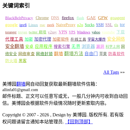
关键词索引
GFW
Chrome
firefox
GAE
goagent
BlackBeltPrivacy
DNS
flash
tor
google
Socks
NaiveProxy
p2p
SSH
SSL
ipv6
Linux
mac
meek
tls
VPN
v2ray
下载
toranger
trojan
twitter 翻墙
VPS
Windows
yahoo
youtube
安全网络
代理工具
加密
加密代理
加密软件
在线工具
宇宙大爆炸
安全翻墙
浏览器
应用程序
无界
安卓
搜索引擎
漏洞
网
科学上网
翻墙
翻墙方法
自由门
络安全
网络审查
网络封锁
苹果
防毒软件
防火墙
黑客
All Tags
»»
美博园
翻墙
网自动回复获取最新翻墙软件信箱：
allinfa01@gmail.com
邮件标题、正文可以任意写或无，一般几分钟内可收到自动回
信。美博园会根据软件升级情况随时更新索取内容。
Copyright © 2007 - 2026 , Design by 美博园. 版权所有. 若有版
权问题请留言通知本站管理员.
【回到顶部】