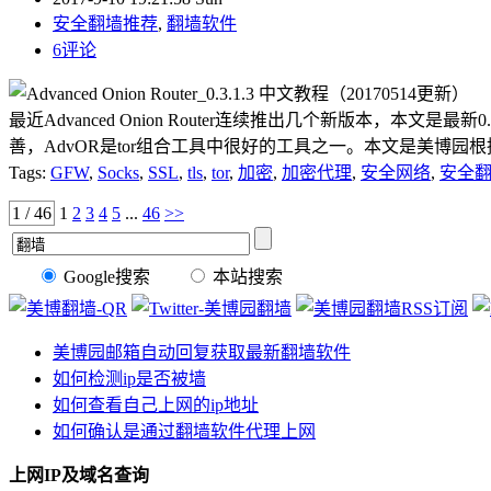
安全翻墙推荐
,
翻墙软件
6评论
最近Advanced Onion Router连续推出几个新版本，本文是最新
善，AdvOR是tor组合工具中很好的工具之一。本文是美博园根
Tags:
GFW
,
Socks
,
SSL
,
tls
,
tor
,
加密
,
加密代理
,
安全网络
,
安全
1 / 46
1
2
3
4
5
...
46
>>
Google搜索
本站搜索
美博园邮箱自动回复获取最新翻墙软件
如何检测ip是否被墙
如何查看自己上网的ip地址
如何确认是通过翻墙软件代理上网
上网IP及域名查询