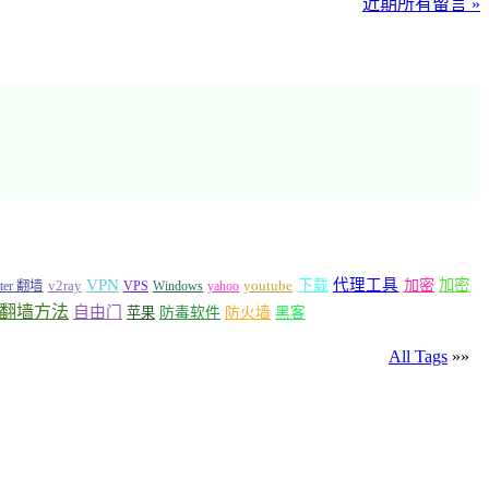
近期所有留言 »
VPN
代理工具
加密
加密
v2ray
下载
tter 翻墙
VPS
Windows
yahoo
youtube
翻墙方法
自由门
苹果
防毒软件
防火墙
黑客
All Tags
»»