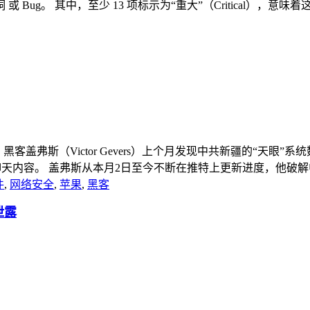
ug。 其中，至少 13 项标示为“重大”（Critical），意味着这
客盖弗斯（Victor Gevers）上个月发现中共新疆的“天眼
聊天内容。 盖弗斯从本月2日至今不断在推特上更新进度，他破解中共
件
,
网络安全
,
苹果
,
黑客
泄露