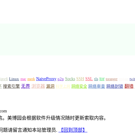
tor
Socks
NaiveProxy
p2p
SSH
SSL
ipv6
Linux
mac
meek
tls
toranger
trojan
twi
浏览器
翻墙
序
无界
搜索引擎
漏洞
网络安全
网络审查
网络封锁
科学上网
.com
信。美博园会根据软件升级情况随时更新索取内容。
有. 若有版权问题请留言通知本站管理员.
【回到顶部】