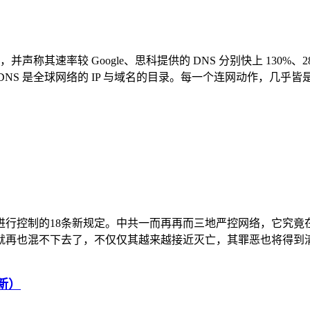
 服务，并声称其速率较 Google、思科提供的 DNS 分别快上 
NS 是全球网络的 IP 与域名的目录。每一个连网动作，几乎皆是以 
进行控制的18条新规定。中共一而再再而三地严控网络，它究竟
也混不下去了，不仅仅其越来越接近灭亡，其罪恶也将得到清算和偿
更新）