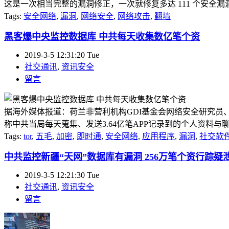
这是一次相当完整的漏洞修正，一次就修复多达 111 个安全漏洞 或 B
Tags:
安全网络
,
漏洞
,
网络安全
,
网络攻击
,
翻墙
黑客爆中央监控数据库 中共每天收集数亿笔个资
2019-3-5 12:31:20 Tue
社交通讯
,
资讯安全
留言
据海外媒体报道：荷兰非营利机构GDI基金会网络安全研究员、黑
称中共当局每天蒐集、发送3.64亿笔APP记录到的个人资料与
Tags:
tor
,
五毛
,
加密
,
即时通
,
安全网络
,
应用程序
,
漏洞
,
社交软
中共监控新疆“天网”数据库有漏洞 256万笔个资行踪疑
2019-3-5 12:21:30 Tue
社交通讯
,
资讯安全
留言