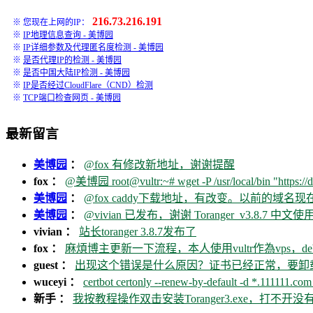
216.73.216.191
※ 您现在上网的IP：
※
IP地理信息查询 - 美博园
※
IP详细参数及代理匿名度检测 - 美博园
※
是否代理IP的检测 - 美博园
※
是否中国大陆IP检测 - 美博园
※
IP是否经过CloudFlare（CND）检测
※
TCP端口检查网页 - 美博园
最新留言
美博园
：
@fox 有修改新地址，谢谢提醒
fox ：
@美博园 root@vultr:~# wget -P /usr/local/bin "https://d
美博园
：
@fox caddy下载地址，有改变。以前的域名
美博园
：
@vivian 已发布，谢谢 Toranger_v3.8.7 中文使用
vivian ：
站长toranger 3.8.7发布了
fox ：
麻煩博主更新一下流程，本人使用vultr作為vps，debia
guest ：
出现这个错误是什么原因？证书已经正常，要卸载ca
wuceyi ：
certbot certonly --renew-by-default -d *.111111.com 
新手 ：
我按教程操作双击安装Toranger3.exe，打不