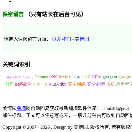
（只有站长在后台可见）
保密留言
请進入保密留言页面：
联系我们 - 美博园
关键词索引
GFW
Chrome
firefox
GAE
goagent
google
BlackBeltPrivacy
DNS
flash
安全网络
安全翻墙
代理
加密软件
应用程
安卓
在线工具
宇宙大爆炸
美博园
翻墙
网自动回复获取最新翻墙软件信箱：
allinfa01@gmail
邮件标题、正文可以任意写或无，一般几分钟内可收到自动回
Copyright © 2007 - 2026 , Design by 美博园. 版权所