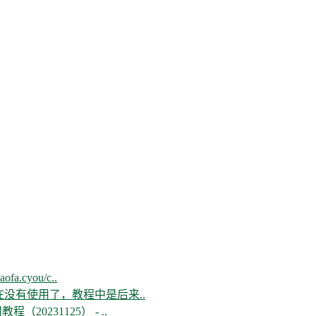
aofa.cyou/c..
现在没有使用了，教程中是后来..
教程（20231125） - ..