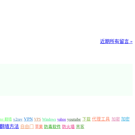
近期所有留言 »
VPN
代理工具
加密
加密
v2ray
下载
tter 翻墙
VPS
Windows
yahoo
youtube
翻墙方法
自由门
苹果
防毒软件
防火墙
黑客