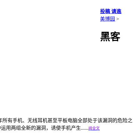
投稿 请進
美博园
>
黑客
年所有手机、无线耳机甚至平板电脑全部处于该漏洞的危险之
其中运用两组全新的漏洞，诱使手机产生......
阅全文