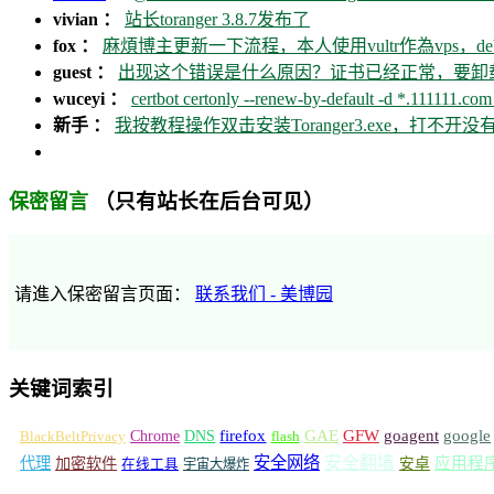
vivian ：
站长toranger 3.8.7发布了
fox ：
麻煩博主更新一下流程，本人使用vultr作為vps，debia
guest ：
出现这个错误是什么原因？证书已经正常，要卸载ca
wuceyi ：
certbot certonly --renew-by-default -d *.111111.com 
新手 ：
我按教程操作双击安装Toranger3.exe，打不
（只有站长在后台可见）
保密留言
请進入保密留言页面：
联系我们 - 美博园
关键词索引
GFW
Chrome
firefox
GAE
goagent
google
BlackBeltPrivacy
DNS
flash
安全网络
安全翻墙
代理
加密软件
应用程
安卓
在线工具
宇宙大爆炸