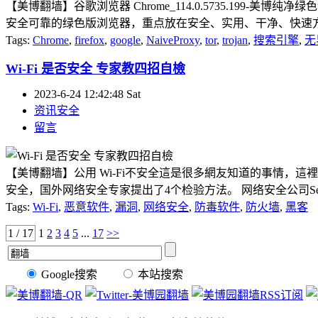
【美博翻墙】谷歌浏览器 Chrome_114.0.5735.19
安全可靠的绿色版浏览器，重点放在安全、实用、干净、快速方便
Tags:
Chrome
,
firefox
,
google
,
NaiveProxy
,
tor
,
trojan
,
搜索引擎
,
无
Wi-Fi 是否安全 专家教四招自檢
2023-6-24 12:42:48 Sat
资讯安全
留言
【美博翻墙】公用 Wi-Fi不安全這是很多網友知道的事情，這
安全，国外网络安全专家提出了4个检验方法。 网络安全公司SenseOn
Tags:
Wi-Fi
,
恶意软件
,
漏洞
,
网络安全
,
防毒软件
,
防火墙
,
黑客
1 / 17
1
2
3
4
5
...
17
>>
Google搜索
本站搜索