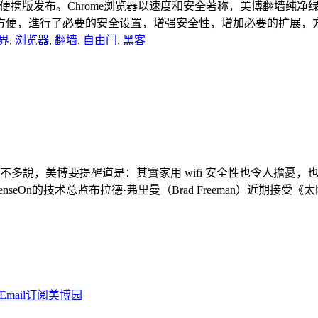
9-美博纯净绿色便携版发布。Chrome浏览器以速度和安全著称，美
，進行了必要的安全设置，增强安全性，增加必要的扩展，方便网
界
,
浏览器
,
翻墙
,
自由门
,
黑客
裡不多說，美博要提醒道是：其實家用 wifi 安全性也令人擔憂，
的技术总监布拉德·弗里曼（Brad Freeman）近期接受《太阳报》