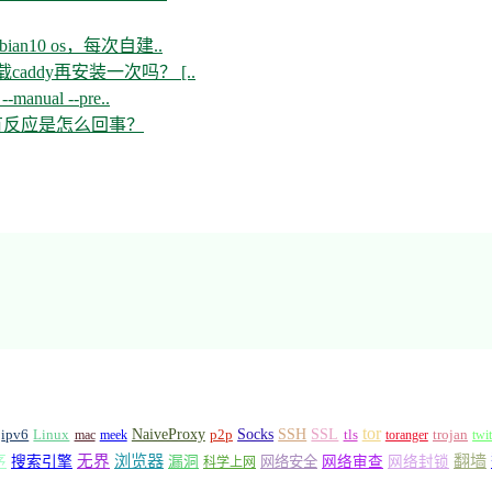
n10 os，每次自建..
ddy再安装一次吗？ [..
--manual --pre..
开没有反应是怎么回事？
tor
Socks
NaiveProxy
p2p
SSH
SSL
ipv6
Linux
mac
meek
tls
toranger
trojan
twi
浏览器
翻墙
序
无界
搜索引擎
漏洞
网络安全
网络审查
网络封锁
科学上网