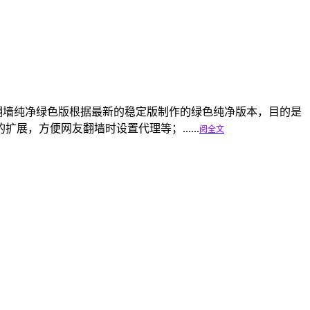
全著称，美博翻墙纯净绿色版根据最新的稳定版制作的绿色纯净版本，目的是
，方便网友翻墙时设置代理等；......
阅全文