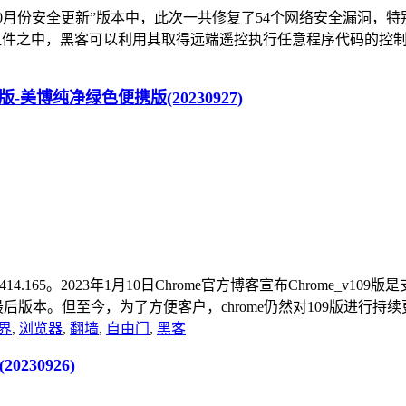
oid“10月份安全更新”版本中，此次一共修复了54个网络安全漏
系统的组件之中，黑客可以利用其取得远端遥控执行任意程序代码的控制权。 另一项
1最后版-美博纯净绿色便携版(20230927)
4.165。2023年1月10日Chrome官方博客宣布Chrome_v109版是支持w
1 的操作系统）的最后版本。但至今，为了方便客户，chrome仍然对109版进行
界
,
浏览器
,
翻墙
,
自由门
,
黑客
0230926)