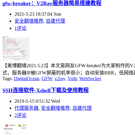
gfw-breaker：V2Ray服务器简易搭建教程
2021-5-23 18:37:04 Sun
安全翻墙推荐
,
自建代理
1评论
【美博翻墙2021.5.23】本文是网友GFW-breaker为大家
式，服务器IP被GFW屏蔽的机率很小；自动安装BBR，低网络延迟。 该项目地址： Gi
Tags:
DigitalOcean
,
GFW
,
v2ray
,
Vultr
,
WebSocket
SSH连接软件-Xshell下载及使用教程
2019-5-15 0:51:32 Wed
代理服务器
,
安全翻墙推荐
,
自建代理
2评论