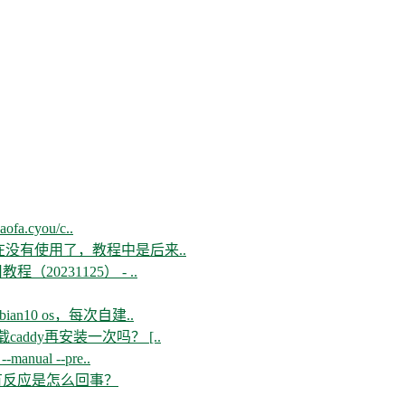
aofa.cyou/c..
现在没有使用了，教程中是后来..
教程（20231125） - ..
n10 os，每次自建..
ddy再安装一次吗？ [..
--manual --pre..
开没有反应是怎么回事？