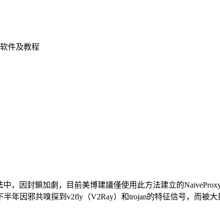
软件及教程
翻牆方法中，因封鎖加劇，目前美博建議僅使用此方法建立的NaiveProxy。 几
共嗅探到v2fly（V2Ray）和trojan的特征信号，而被大量