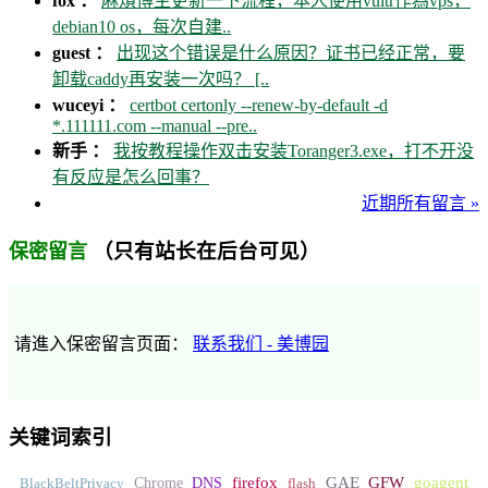
fox ：
麻煩博主更新一下流程，本人使用vultr作為vps，
debian10 os，每次自建..
guest ：
出现这个错误是什么原因？证书已经正常，要
卸载caddy再安装一次吗？ [..
wuceyi ：
certbot certonly --renew-by-default -d
*.111111.com --manual --pre..
新手 ：
我按教程操作双击安装Toranger3.exe，打不开没
有反应是怎么回事？
近期所有留言 »
（只有站长在后台可见）
保密留言
请進入保密留言页面：
联系我们 - 美博园
关键词索引
GFW
Chrome
firefox
GAE
goagent
BlackBeltPrivacy
DNS
flash