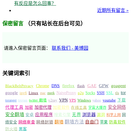
有反应是怎么回事？
近期所有留言 »
（只有站长在后台可见）
保密留言
请進入保密留言页面：
联系我们 - 美博园
关键词索引
GFW
Chrome
firefox
GAE
goagent
BlackBeltPrivacy
DNS
flash
tor
google
Socks
NaiveProxy
p2p
SSH
SSL
ipv6
Linux
mac
meek
tls
VPN
v2ray
下载
toranger
trojan
twitter 翻墙
VPS
Windows
yahoo
youtube
安全网络
代理工具
加密
加密代理
加密软件
在线工具
宇宙大爆炸
安全翻墙
浏览器
应用程序
无界
安卓
搜索引擎
漏洞
网
科学上网
翻墙
翻墙方法
自由门
络安全
网络审查
网络封锁
苹果
防毒软件
防火墙
黑客