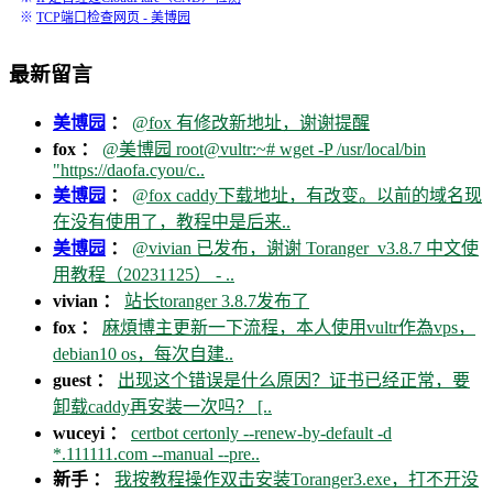
※
TCP端口检查网页 - 美博园
最新留言
美博园
：
@fox 有修改新地址，谢谢提醒
fox ：
@美博园 root@vultr:~# wget -P /usr/local/bin
"https://daofa.cyou/c..
美博园
：
@fox caddy下载地址，有改变。以前的域名现
在没有使用了，教程中是后来..
美博园
：
@vivian 已发布，谢谢 Toranger_v3.8.7 中文使
用教程（20231125） - ..
vivian ：
站长toranger 3.8.7发布了
fox ：
麻煩博主更新一下流程，本人使用vultr作為vps，
debian10 os，每次自建..
guest ：
出现这个错误是什么原因？证书已经正常，要
卸载caddy再安装一次吗？ [..
wuceyi ：
certbot certonly --renew-by-default -d
*.111111.com --manual --pre..
新手 ：
我按教程操作双击安装Toranger3.exe，打不开没