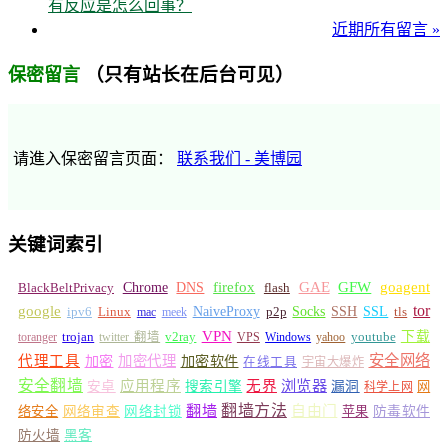
有反应是怎么回事？
近期所有留言 »
（只有站长在后台可见）
保密留言
请進入保密留言页面：
联系我们 - 美博园
关键词索引
GFW
Chrome
firefox
GAE
goagent
BlackBeltPrivacy
DNS
flash
tor
google
Socks
NaiveProxy
p2p
SSH
SSL
ipv6
Linux
mac
meek
tls
VPN
v2ray
下载
toranger
trojan
twitter 翻墙
VPS
Windows
yahoo
youtube
安全网络
代理工具
加密
加密代理
加密软件
在线工具
宇宙大爆炸
安全翻墙
浏览器
应用程序
无界
安卓
搜索引擎
漏洞
网
科学上网
翻墙
翻墙方法
自由门
络安全
网络审查
网络封锁
苹果
防毒软件
防火墙
黑客