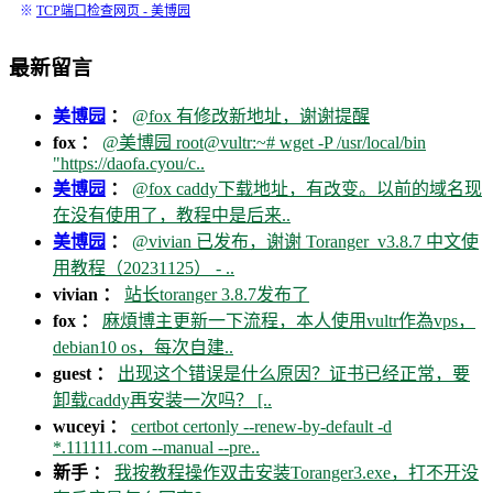
※
TCP端口检查网页 - 美博园
最新留言
美博园
：
@fox 有修改新地址，谢谢提醒
fox ：
@美博园 root@vultr:~# wget -P /usr/local/bin
"https://daofa.cyou/c..
美博园
：
@fox caddy下载地址，有改变。以前的域名现
在没有使用了，教程中是后来..
美博园
：
@vivian 已发布，谢谢 Toranger_v3.8.7 中文使
用教程（20231125） - ..
vivian ：
站长toranger 3.8.7发布了
fox ：
麻煩博主更新一下流程，本人使用vultr作為vps，
debian10 os，每次自建..
guest ：
出现这个错误是什么原因？证书已经正常，要
卸载caddy再安装一次吗？ [..
wuceyi ：
certbot certonly --renew-by-default -d
*.111111.com --manual --pre..
新手 ：
我按教程操作双击安装Toranger3.exe，打不开没