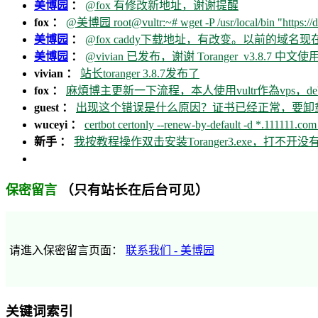
美博园
：
@fox 有修改新地址，谢谢提醒
fox ：
@美博园 root@vultr:~# wget -P /usr/local/bin "https://d
美博园
：
@fox caddy下载地址，有改变。以前的域名
美博园
：
@vivian 已发布，谢谢 Toranger_v3.8.7 中文使用
vivian ：
站长toranger 3.8.7发布了
fox ：
麻煩博主更新一下流程，本人使用vultr作為vps，debia
guest ：
出现这个错误是什么原因？证书已经正常，要卸载ca
wuceyi ：
certbot certonly --renew-by-default -d *.111111.com 
新手 ：
我按教程操作双击安装Toranger3.exe，打不
（只有站长在后台可见）
保密留言
请進入保密留言页面：
联系我们 - 美博园
关键词索引