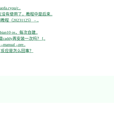
aofa.cyou/c..
现在没有使用了，教程中是后来..
教程（20231125） - ..
n10 os，每次自建..
ddy再安装一次吗？ [..
--manual --pre..
开没有反应是怎么回事？