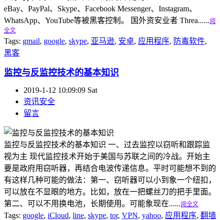
eBay、PayPal、Skype、Facebook Messenger、Instagram、
WhatsApp、YouTube等被黑客控制。 国外资安业者 Threa......
阅
全文
Tags:
gmail
,
google
,
skype
,
亚马逊
,
安卓
,
应用程序
,
防毒软件
,
黑客
监控与反监控技术的基本知识
2019-1-12 10:09:09 Sat
资讯安全
留言
监控与反监控技术的基本知识 一、过去监控以窃听和跟踪监
视为主 现代监控技术开始于美国与苏联之间的冷战。开始主
要是政府用窃听器，再结合电波传递信息。平时可能想不到的
有这样几种可能的做法：第一、窃听器可以小到象一个纽扣，
可以放在不显眼的地方。比如，放在一把螺丝刀的把手里面。
第二、可以不用换电池，长期使用。可能象现在......
阅全文
Tags:
google
,
iCloud
,
line
,
skype
,
tor
,
VPN
,
yahoo
,
应用程序
,
翻墙