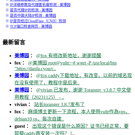
※
IP详细参数及代理匿名度检测 - 美博园
※
是否代理IP的检测 - 美博园
※
是否中国大陆IP检测 - 美博园
※
IP是否经过CloudFlare（CND）检测
※
TCP端口检查网页 - 美博园
最新留言
美博园
：
@fox 有修改新地址，谢谢提醒
fox ：
@美博园 root@vultr:~# wget -P /usr/local/bin
"https://daofa.cyou/c..
美博园
：
@fox caddy下载地址，有改变。以前的域名现
在没有使用了，教程中是后来..
美博园
：
@vivian 已发布，谢谢 Toranger_v3.8.7 中文使
用教程（20231125） - ..
vivian ：
站长toranger 3.8.7发布了
fox ：
麻煩博主更新一下流程，本人使用vultr作為vps，
debian10 os，每次自建..
guest ：
出现这个错误是什么原因？证书已经正常，要
卸载caddy再安装一次吗？ [..