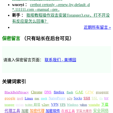
wuceyi ：
certbot certonly --renew-by-default -d
*.111111.com --manual --pre..
新手 ：
我按教程操作双击安装Toranger3.exe，打不开没
有反应是怎么回事？
近期所有留言 »
（只有站长在后台可见）
保密留言
请進入保密留言页面：
联系我们 - 美博园
关键词索引
GFW
Chrome
firefox
GAE
goagent
BlackBeltPrivacy
DNS
flash
tor
google
Socks
NaiveProxy
p2p
SSH
SSL
ipv6
Linux
mac
meek
tls
VPN
v2ray
下载
toranger
trojan
twitter 翻墙
VPS
Windows
yahoo
youtube
安全网络
代理工具
加密
加密代理
加密软件
在线工具
宇宙大爆炸