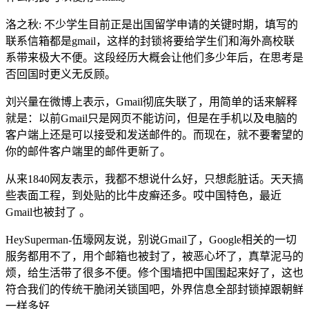
洛之秋: 不少学生目前正是出国留学申请的关键时期，填写的
联系信箱都是gmail，这样的封锁将要给学生们和海外高校联
系带来极大不便。这段经历大概会让他们多少年后，在思考是
否回国时更义无反顾。
刘兴量在微博上表示，Gmail彻底失联了，用简单的话来解释
就是：以前Gmail只是网页不能访问，但是在手机以及电脑的
客户端上还是可以接受和发送邮件的。而现在，就不要奢望的
你的邮件客户端里的邮件更新了。
从来1840网友表示，我都不想说什么好，只想彪脏话。天天搞
些表面工程，到处贴的比牛皮癣还多。哎中国特色，最近
Gmail也被封了 。
HeySuperman-伍壕网友说，别说Gmail了，Google相关的一切
服务都用不了，用个邮箱也被封了，被恶心坏了，真草泥马的
烦，给生活带了很多不便。修个围墙把中国围起来好了，这也
符合我们的传统干脆闭关锁国吧，外界信息全部封锁掉跟朝鲜
一样多好