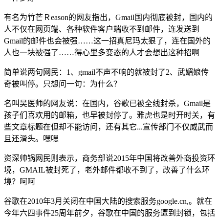
有名为竹芒Ｒeason的网友指出，Gmail国内彻底被封，国内的
人不仅在网页端、各种软件客户端收不到邮件，连发送到
Gmail的邮件也会被强……这一招真尼玛太狠了，连在国外的
人也一块被强了……得心里多变态的人才会想出这种招啊
简单说两句网民：1、gmail不声不响的就被封了2、武媚娘传
奇被叫停。只想问一句：为什么？
名叫吴医师的网友说：在国内，谷歌已被全线封杀，Gmail是
孩子们喜欢用的邮箱，也早被封停了。雅虎也是时开时关，有
些文章标题在但却不能访问，还有其它...宣传部门不仅威武而
且还滑头。嘿嘿
资深帅锅网民则表示，商务部说2015年中国将改善外商投资环
境，GMAIL被封死了，老外邮件都收不到了，改善了什么环
境？呵呵
谷歌在2010年3月关闭在中国大陆的搜索服务google.cn,。就在
今年六四事件25周年前夕，谷歌在中国的服务遭到封锁，包括