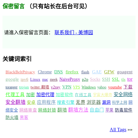
（只有站长在后台可见）
保密留言
请進入保密留言页面：
联系我们 - 美博园
关键词索引
GFW
Chrome
firefox
GAE
goagent
BlackBeltPrivacy
DNS
flash
tor
google
Socks
NaiveProxy
p2p
SSH
SSL
ipv6
Linux
mac
meek
tls
VPN
v2ray
下载
toranger
trojan
twitter 翻墙
VPS
Windows
yahoo
youtube
安全网络
代理工具
加密
加密代理
加密软件
在线工具
宇宙大爆炸
安全翻墙
浏览器
应用程序
无界
安卓
搜索引擎
漏洞
网
科学上网
翻墙
翻墙方法
自由门
络安全
网络审查
网络封锁
苹果
防毒软件
防火墙
黑客
All Tags
»»