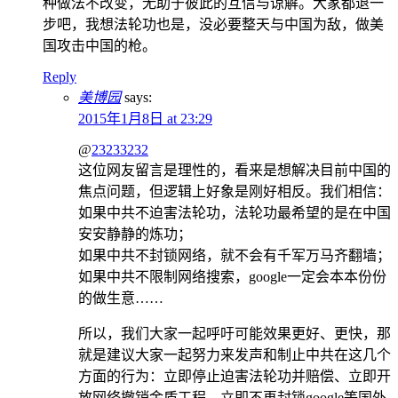
种做法不改变，无助于彼此的互信与谅解。大家都退一
步吧，我想法轮功也是，没必要整天与中国为敌，做美
国攻击中国的枪。
Reply
美博园
says:
2015年1月8日 at 23:29
@
23233232
这位网友留言是理性的，看来是想解决目前中国的
焦点问题，但逻辑上好象是刚好相反。我们相信：
如果中共不迫害法轮功，法轮功最希望的是在中国
安安静静的炼功；
如果中共不封锁网络，就不会有千军万马齐翻墙；
如果中共不限制网络搜索，google一定会本本份份
的做生意……
所以，我们大家一起呼吁可能效果更好、更快，那
就是建议大家一起努力来发声和制止中共在这几个
方面的行为：立即停止迫害法轮功并赔偿、立即开
放网络撤销金盾工程、立即不再封锁google等国外