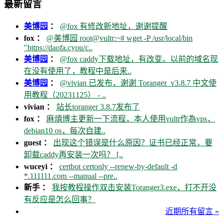
最新留言
美博园
：
@fox 有修改新地址，谢谢提醒
fox ：
@美博园 root@vultr:~# wget -P /usr/local/bin
"https://daofa.cyou/c..
美博园
：
@fox caddy下载地址，有改变。以前的域名现
在没有使用了，教程中是后来..
美博园
：
@vivian 已发布，谢谢 Toranger_v3.8.7 中文使
用教程（20231125） - ..
vivian ：
站长toranger 3.8.7发布了
fox ：
麻煩博主更新一下流程，本人使用vultr作為vps，
debian10 os，每次自建..
guest ：
出现这个错误是什么原因？证书已经正常，要
卸载caddy再安装一次吗？ [..
wuceyi ：
certbot certonly --renew-by-default -d
*.111111.com --manual --pre..
新手 ：
我按教程操作双击安装Toranger3.exe，打不开没
有反应是怎么回事？
近期所有留言 »