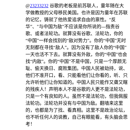
@
23233232
谷歌的老板是前苏联人，童年随在大
学做教授的父母移民美国。也许是因为童年在苏联
的记忆，铸就了他热爱追求自由的禀性。“反
华”、"与中国为敌”不应该是你所说的---指责谷
歌、或者法轮功。就算没有谷歌、法轮功，你的
“中国”一样会找别的“敌对势力”。你的“中国”无时
无刻都在寻找“敌人”。因为没有了敌人你的“中国”
一天也活不下去。就算没有外敌，你的“中国”也会
找“内敌”。你的“中国”不是中国，只是一个厚颜无
耻、偷天换日、腐败集团。中国人民被劫持，说、
他们不准开口，看、只能看他们让你看的，听、只
允许听他们让你知道的。中国人民只能作又聋又瞎
的残疾人！声明本人不是谷歌的人更不是法轮功，
只是一个有良知的人。虽然不是法轮功，但我佩服
法轮功。法轮功并没有与中国为敌。翻墙来这里
的，也都是为了找、看真相。这里不是政治论坛，
也不听任何人的说教，自己有眼能看，有头脑会思
考！