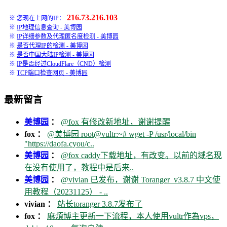
216.73.216.103
※ 您现在上网的IP：
※
IP地理信息查询 - 美博园
※
IP详细参数及代理匿名度检测 - 美博园
※
是否代理IP的检测 - 美博园
※
是否中国大陆IP检测 - 美博园
※
IP是否经过CloudFlare（CND）检测
※
TCP端口检查网页 - 美博园
最新留言
美博园
：
@fox 有修改新地址，谢谢提醒
fox ：
@美博园 root@vultr:~# wget -P /usr/local/bin
"https://daofa.cyou/c..
美博园
：
@fox caddy下载地址，有改变。以前的域名现
在没有使用了，教程中是后来..
美博园
：
@vivian 已发布，谢谢 Toranger_v3.8.7 中文使
用教程（20231125） - ..
vivian ：
站长toranger 3.8.7发布了
fox ：
麻煩博主更新一下流程，本人使用vultr作為vps，