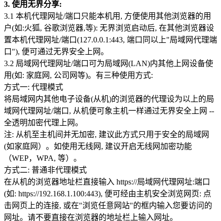
3. 使用无界分享:
3.1 本机代理网址/端口只能本机用, 方便使用其他浏览器的用
户(如:火狐, 谷歌浏览器,等): 无界浏览启动后, 在其他浏览器设
置本机代理网址/端口(127.0.0.1:443, 端口同以上"局域网代理端
口"), 便可通过无界安全上网。
3.2 局域网代理网址/端口可为局域网(LAN)内其他上网设备使
用(如: 家庭网, 公司网等)。有三种使用方式:
方式一: 代理模式
将局域网内其他电子设备(从机)的浏览器的代理设为以上的局
域网代理网址/端口, 从机便可象主机一样通过无界安全上网 --
全透明加密代理上网。
注: 从机至主机间并无加密, 建议此方式只用于安全的局域网
(如家庭网）。如使用无线网, 建议开启无线网加密功能
（WEP，WPA, 等）。
方式二: 普通非代理模式
在从机的浏览器地址栏直接输入 https://局域网代理网址:端口
(如: https://192.168.1.100:443), 便可经由主机安全浏览网页: 点
击网页上的连接, 或在"浏览任意网站"的框内输入您要访问的
网址。请不要直接在浏览器的地址栏上输入网址。