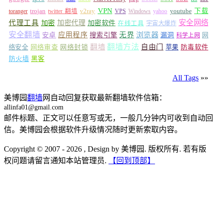
VPN
v2ray
下载
toranger
trojan
twitter 翻墙
VPS
Windows
yahoo
youtube
安全网络
代理工具
加密
加密代理
加密软件
在线工具
宇宙大爆炸
安全翻墙
浏览器
应用程序
无界
安卓
搜索引擎
漏洞
网
科学上网
翻墙
翻墙方法
自由门
络安全
网络审查
网络封锁
苹果
防毒软件
防火墙
黑客
All Tags
»»
美博园
翻墙
网自动回复获取最新翻墙软件信箱：
allinfa01@gmail.com
邮件标题、正文可以任意写或无，一般几分钟内可收到自动回
信。美博园会根据软件升级情况随时更新索取内容。
Copyright © 2007 - 2026 , Design by 美博园. 版权所有. 若有版
权问题请留言通知本站管理员.
【回到顶部】