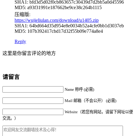
SHA1: bfd3d5d02f0cb863657c30439d7d2bb5a0d45596
MD5: a93f31991e187662be9ce38c264b1115
压缩版:
https://wujieliulan.com/download/u1405.zip
SHA1: 64bd664d35d954e8e0034b52a4cfe0bb1d3037eb
MD5: 107b392417cbd17d32f55b09e774a8e4
Reply
这里是你留言评论的地方
请留言
Name 称呼 (必需)
Mail 邮箱（不会公开） (必需)
Website（若您有网站，请留下网址以便
交流。）