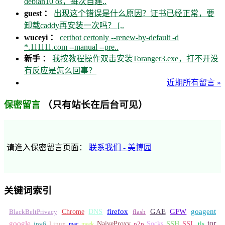
debian10 os，每次自建..
guest ：
出现这个错误是什么原因？证书已经正常，要
卸载caddy再安装一次吗？ [..
wuceyi ：
certbot certonly --renew-by-default -d
*.111111.com --manual --pre..
新手 ：
我按教程操作双击安装Toranger3.exe，打不开没
有反应是怎么回事？
近期所有留言 »
（只有站长在后台可见）
保密留言
请進入保密留言页面：
联系我们 - 美博园
关键词索引
GFW
Chrome
firefox
GAE
goagent
BlackBeltPrivacy
DNS
flash
tor
google
Socks
NaiveProxy
p2p
SSH
SSL
ipv6
Linux
mac
meek
tls