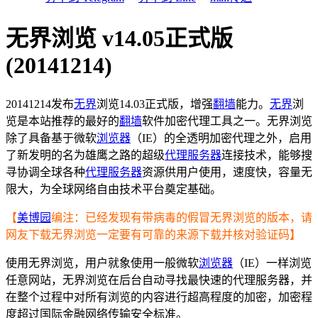
无界浏览 v14.05正式版
(20141214)
20141214发布
无界
浏览14.03正式版，增强
翻墙
能力。
无界
浏
览是本站推荐的最好的
翻墙
软件加密代理工具之一。无界浏览
除了具备基于微软
浏览器
（IE）的全透明加密代理之外，启用
了新发明的名为雄鹰之路的超级
代理服务器
连接技术，能够搜
寻协调全球各种
代理服务器
资源供用户使用，速度快，容量无
限大，为全球网络自由技术平台奠定基础。
【
美博园
编注：已经发现有带病毒的假冒无界浏览的版本，请
网友下载无界浏览一定要有可靠的来源下载并核对验证码】
使用无界浏览，用户就象使用一般微软
浏览器
（IE）一样浏览
任意网站，无界浏览在后台自动寻找最快速的代理服务器，并
在整个过程中对所有浏览的内容进行超高程度的加密，加密程
度超过国际金融网络传输安全标准。