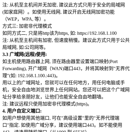
注: 从机至主机间并无加密, 建议此方式只用于安全的局域网
(如家庭网）。如使用无线网, 建议开启无线网加密功能
（WEP，WPA, 等）。
方式三: 加密非代理模式
如同方式二, 只是将http该为https, 如: https://192.168.1.100
注: 从机至主机间有加密, 但速度稍慢。建议此方式只用于公共
局域网, 如:公司网等。
3.3 广域网(远程)使用:
如主机使用路由器上网, 须在路由器里设置端口映射(Port
Forwarding), 开广域网（WAN)端口443，并将其映射到"无界代
理"(如: 192.168.1.100.:443)。
用以上的广域网址，您就可以在任何地方，用任何电脑或手
机，安全自由地浏览世界上任何网站。您还可以把这个广域网
址分享给亲朋好友，让他们也能安全自由地翻墙。
注: 建议远程只使用加密非代理模式(https)。
4. 用户自定义端口:
如用户想使用其他端口, 可在"高级设置"里的"无界代理端
口"指定. 如使用广域分享，建议使用端口443。如不能使用