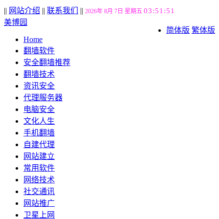
||
网站介绍
||
联系我们
||
03:51:52
2026年 8月 7日 星期五
美博园
简体版
繁体版
Home
翻墙软件
安全翻墙推荐
翻墙技术
资讯安全
代理服务器
电脑安全
文化人生
手机翻墙
自建代理
网站建立
常用软件
网络技术
社交通讯
网站推广
卫星上网