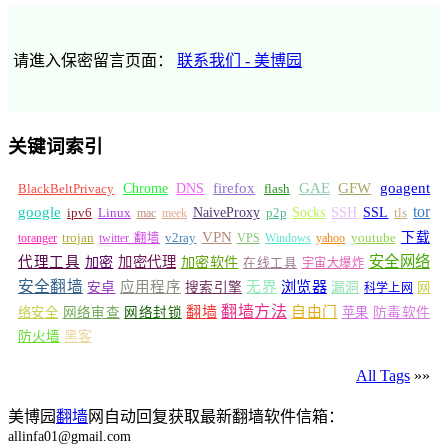
请進入保密留言页面：
联系我们 - 美博园
关键词索引
GFW
Chrome
firefox
GAE
goagent
BlackBeltPrivacy
DNS
flash
tor
google
Socks
NaiveProxy
p2p
SSH
SSL
ipv6
Linux
mac
meek
tls
VPN
v2ray
下载
toranger
trojan
twitter 翻墙
VPS
Windows
yahoo
youtube
安全网络
代理工具
加密
加密代理
加密软件
在线工具
宇宙大爆炸
安全翻墙
浏览器
应用程序
无界
安卓
搜索引擎
漏洞
网
科学上网
翻墙
翻墙方法
自由门
络安全
网络审查
网络封锁
苹果
防毒软件
防火墙
黑客
All Tags
»»
美博园
翻墙
网自动回复获取最新翻墙软件信箱：
allinfa01@gmail.com