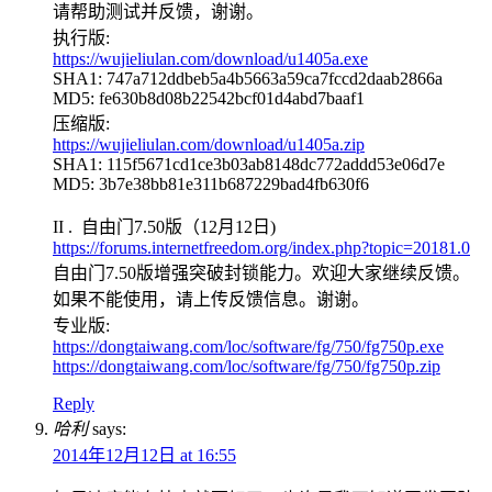
请帮助测试并反馈，谢谢。
执行版:
https://wujieliulan.com/download/u1405a.exe
SHA1: 747a712ddbeb5a4b5663a59ca7fccd2daab2866a
MD5: fe630b8d08b22542bcf01d4abd7baaf1
压缩版:
https://wujieliulan.com/download/u1405a.zip
SHA1: 115f5671cd1ce3b03ab8148dc772addd53e06d7e
MD5: 3b7e38bb81e311b687229bad4fb630f6
II . 自由门7.50版（12月12日)
https://forums.internetfreedom.org/index.php?topic=20181.0
自由门7.50版增强突破封锁能力。欢迎大家继续反馈。
如果不能使用，请上传反馈信息。谢谢。
专业版:
https://dongtaiwang.com/loc/software/fg/750/fg750p.exe
https://dongtaiwang.com/loc/software/fg/750/fg750p.zip
Reply
哈利
says:
2014年12月12日 at 16:55