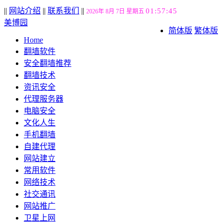
||
网站介绍
||
联系我们
||
01:57:46
2026年 8月 7日 星期五
美博园
简体版
繁体版
Home
翻墙软件
安全翻墙推荐
翻墙技术
资讯安全
代理服务器
电脑安全
文化人生
手机翻墙
自建代理
网站建立
常用软件
网络技术
社交通讯
网站推广
卫星上网