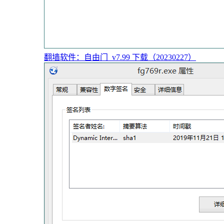
翻墙软件：自由门_v7.99 下载（20230227）