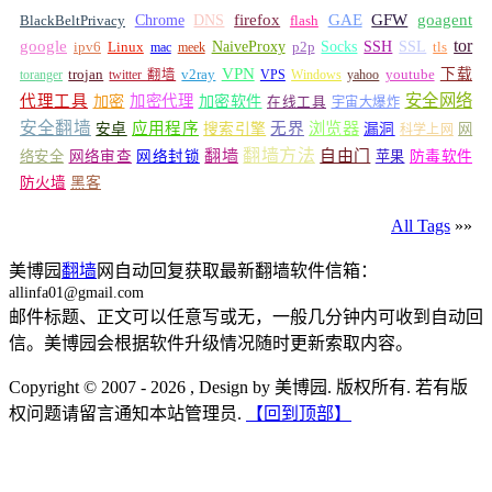
GFW
Chrome
firefox
GAE
goagent
BlackBeltPrivacy
DNS
flash
tor
google
Socks
NaiveProxy
p2p
SSH
SSL
ipv6
Linux
mac
meek
tls
VPN
v2ray
下载
toranger
trojan
twitter 翻墙
VPS
Windows
yahoo
youtube
安全网络
代理工具
加密
加密代理
加密软件
在线工具
宇宙大爆炸
安全翻墙
浏览器
应用程序
无界
安卓
搜索引擎
漏洞
网
科学上网
翻墙
翻墙方法
自由门
络安全
网络审查
网络封锁
苹果
防毒软件
防火墙
黑客
All Tags
»»
美博园
翻墙
网自动回复获取最新翻墙软件信箱：
allinfa01@gmail.com
邮件标题、正文可以任意写或无，一般几分钟内可收到自动回
信。美博园会根据软件升级情况随时更新索取内容。
Copyright © 2007 - 2026 , Design by 美博园. 版权所有. 若有版
权问题请留言通知本站管理员.
【回到顶部】