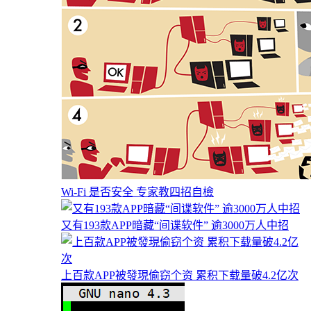
Wi-Fi 是否安全 专家教四招自檢
又有193款APP暗藏“间谍软件” 逾3000万人中招
上百款APP被發現偷窃个资 累积下载量破4.2亿次