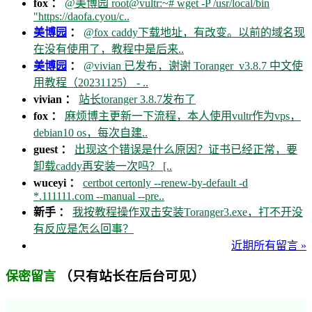
fox ：
@美博园 root@vultr:~# wget -P /usr/local/bin
"https://daofa.cyou/c..
美博园
：
@fox caddy下载地址，有改变。以前的域名现
在没有使用了，教程中是后来..
美博园
：
@vivian 已发布，谢谢 Toranger_v3.8.7 中文使
用教程（20231125） - ..
vivian ：
站长toranger 3.8.7发布了
fox ：
麻烦博主更新一下流程，本人使用vultr作为vps，
debian10 os，每次自建..
guest ：
出现这个错误是什么原因？证书已经正常，要
卸载caddy再安装一次吗？ [..
wuceyi ：
certbot certonly --renew-by-default -d
*.111111.com --manual --pre..
新手 ：
我按教程操作双击安装Toranger3.exe，打不开没
有反应是怎么回事？
近期所有留言 »
（只有站长在后台可见）
保密留言