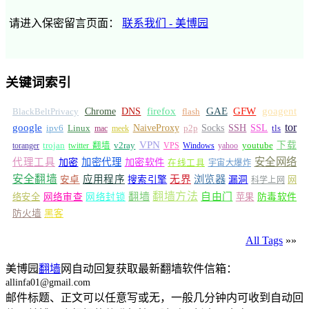
请进入保密留言页面：
联系我们 - 美博园
关键词索引
GFW
Chrome
firefox
GAE
goagent
BlackBeltPrivacy
DNS
flash
tor
google
Socks
NaiveProxy
p2p
SSH
SSL
ipv6
Linux
mac
meek
tls
VPN
v2ray
下载
toranger
trojan
twitter 翻墙
VPS
Windows
yahoo
youtube
安全网络
代理工具
加密
加密代理
加密软件
在线工具
宇宙大爆炸
安全翻墙
浏览器
应用程序
无界
安卓
搜索引擎
漏洞
网
科学上网
翻墙
翻墙方法
自由门
络安全
网络审查
网络封锁
苹果
防毒软件
防火墙
黑客
All Tags
»»
美博园
翻墙
网自动回复获取最新翻墙软件信箱：
allinfa01@gmail.com
邮件标题、正文可以任意写或无，一般几分钟内可收到自动回