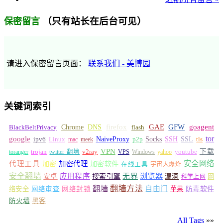
（只有站长在后台可见）
保密留言
请进入保密留言页面：
联系我们 - 美博园
关键词索引
GFW
Chrome
firefox
GAE
goagent
BlackBeltPrivacy
DNS
flash
tor
google
Socks
NaiveProxy
p2p
SSH
SSL
ipv6
Linux
mac
meek
tls
VPN
v2ray
下载
toranger
trojan
twitter 翻墙
VPS
Windows
yahoo
youtube
安全网络
代理工具
加密
加密代理
加密软件
在线工具
宇宙大爆炸
安全翻墙
浏览器
应用程序
无界
安卓
搜索引擎
漏洞
网
科学上网
翻墙
翻墙方法
自由门
络安全
网络审查
网络封锁
苹果
防毒软件
防火墙
黑客
All Tags
»»