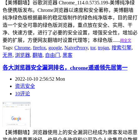
【美博翻墙】谷歌浏览器 Chrome_114.0.5735.199-美博纯净绿
色便携版发布。Chrome浏览器以速度和安全著称，美博翻墙
纯净绿色版根据最新的稳定版制作的绿色纯净版本，目的是打
造一个安全可靠的绿色版浏览器，重点放在安全、实用、干
净、快速方便，进行了必要的安全设置，增强安全性，增加必
要的扩展，方便网友翻墙时设置代理等；本绿色版......
阅全文
Tags:
Chrome
,
firefox
,
google
,
NaiveProxy
,
tor
,
trojan
,
搜索引擎
,
无界
,
浏览器
,
翻墙
,
自由门
,
黑客
各大浏览器安全漏洞排名，chrome遥遥领先居第一
2022-10-10 2:56:52 Mon
资讯安全
10评论
【美博翻墙】浏览器使用上的安全漏洞已经成为黑客发动恶意
攻击的最重要途径，也是众多政府和公司及个人收集用户数据