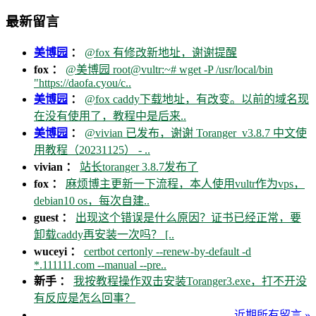
最新留言
美博园
：
@fox 有修改新地址，谢谢提醒
fox ：
@美博园 root@vultr:~# wget -P /usr/local/bin
"https://daofa.cyou/c..
美博园
：
@fox caddy下载地址，有改变。以前的域名现
在没有使用了，教程中是后来..
美博园
：
@vivian 已发布，谢谢 Toranger_v3.8.7 中文使
用教程（20231125） - ..
vivian ：
站长toranger 3.8.7发布了
fox ：
麻烦博主更新一下流程，本人使用vultr作为vps，
debian10 os，每次自建..
guest ：
出现这个错误是什么原因？证书已经正常，要
卸载caddy再安装一次吗？ [..
wuceyi ：
certbot certonly --renew-by-default -d
*.111111.com --manual --pre..
新手 ：
我按教程操作双击安装Toranger3.exe，打不开没
有反应是怎么回事？
近期所有留言 »