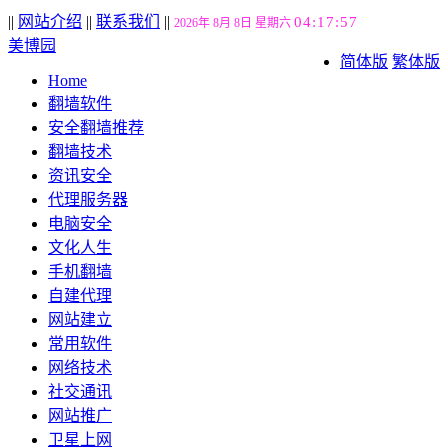
||
网站介绍
||
联系我们
||
04:17:58
2026年 8月 8日 星期六
美博园
简体版
繁体版
Home
翻墙软件
安全翻墙推荐
翻墙技术
资讯安全
代理服务器
电脑安全
文化人生
手机翻墙
自建代理
网站建立
常用软件
网络技术
社交通讯
网站推广
卫星上网