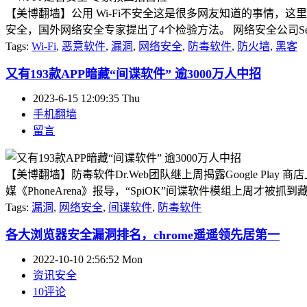
【美博翻墙】公用 Wi-Fi不安全这是很多网友知道的事情，这
安全，国外网络安全专家提出了4个检验方法。 网络安全公司SenseOn
Tags:
Wi-Fi
,
恶意软件
,
漏洞
,
网络安全
,
防毒软件
,
防火墙
,
黑客
又有193款APP暗藏“间谍软件” 逾3000万人中招
2023-6-15 12:09:35 Thu
手机翻墙
留言
【美博翻墙】防毒软件Dr.Web团队继上周揭露Google Play 
媒《PhoneArena》报导，“SpiOK”间谍软件模组上周才被抓到藏在G
Tags:
漏洞
,
网络安全
,
间谍软件
,
防毒软件
各大浏览器安全漏洞排名，chrome遥遥领先居第一
2022-10-10 2:56:52 Mon
资讯安全
10评论