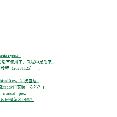
aofa.cyou/c..
现在没有使用了，教程中是后来..
教程（20231125） - ..
n10 os，每次自建..
ddy再安装一次吗？ [..
--manual --pre..
开没有反应是怎么回事？