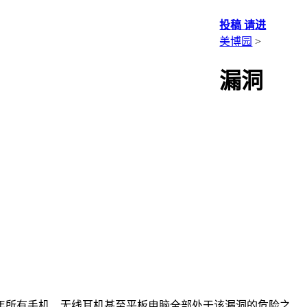
投稿 请进
美博园
>
漏洞
年所有手机、无线耳机甚至平板电脑全部处于该漏洞的危险之