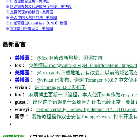
※
IP地理信息查询 - 美博园
※
IP详细参数及代理匿名度检测 - 美博园
※
是否代理IP的检测 - 美博园
※
是否中国大陆IP检测 - 美博园
※
IP是否经过CloudFlare（CND）检测
※
TCP端口检查网页 - 美博园
最新留言
美博园
：
@fox 有修改新地址，谢谢提醒
fox ：
@美博园 root@vultr:~# wget -P /usr/local/bin "https://d
美博园
：
@fox caddy下载地址，有改变。以前的域名
美博园
：
@vivian 已发布，谢谢 Toranger_v3.8.7 中文使用
vivian ：
站长toranger 3.8.7发布了
fox ：
麻烦博主更新一下流程，本人使用vultr作为vps，debia
guest ：
出现这个错误是什么原因？证书已经正常，要卸载ca
wuceyi ：
certbot certonly --renew-by-default -d *.111111.com 
新手 ：
我按教程操作双击安装Toranger3.exe，打不