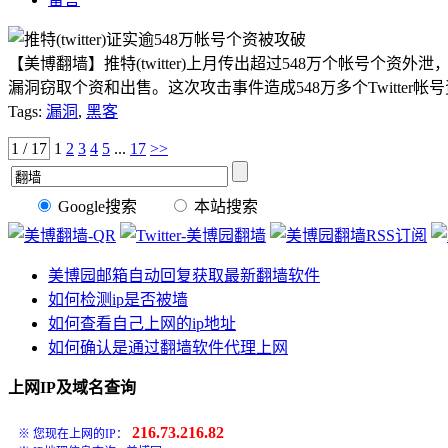
【美博翻墙】推特(twitter)上月传出超过548万个帐号个资外
漏洞窃取个资和出售。这次攻击事件造成548万多个Twitter帐号
Tags:
漏洞
,
黑客
1 / 17
1
2
3
4
5
...
17
>>
Google搜索
本站搜索
美博园邮箱自动回复获取最新翻墙软件
如何检测ip是否被墙
如何查看自己上网的ip地址
如何确认是通过翻墙软件代理上网
上网IP及域名查询
216.73.216.82
※ 您现在上网的IP：