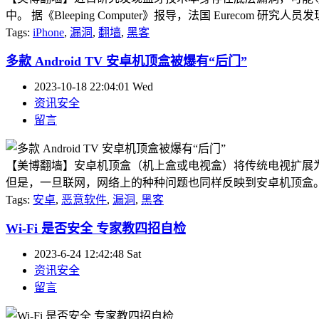
中。 据《Bleeping Computer》报导，法国 Eurecom
Tags:
iPhone
,
漏洞
,
翻墙
,
黑客
多款 Android TV 安卓机顶盒被爆有“后门”
2023-10-18 22:04:01 Wed
资讯安全
留言
【美博翻墙】安卓机顶盒（机上盒或电视盒）将传统电视扩展为观看
但是，一旦联网，网络上的种种问题也同样反映到安卓机顶盒。近期
Tags:
安卓
,
恶意软件
,
漏洞
,
黑客
Wi-Fi 是否安全 专家教四招自检
2023-6-24 12:42:48 Sat
资讯安全
留言