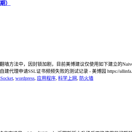
续期）
roxy系列翻墙方法中，因封锁加剧，目前美博建议仅使用如下建立的NaivePro
-caddy.html 自建代理申请SSL证书频频失败的测试记录 - 美博园 https://allinfa.co
Socket
,
wordpress
,
应用程序
,
科学上网
,
防火墙