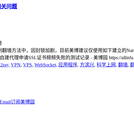
及相关问题
Proxy系列翻墙方法中，因封锁加剧，目前美博建议仅使用如下建立的NaivePr
-caddy.html 自建代理申请SSL证书频频失败的测试记录 - 美博园 https://allinfa.co
2ray
,
VPN
,
VPS
,
WebSocket
,
应用程序
,
方滨兴
,
科学上网
,
翻墙
,