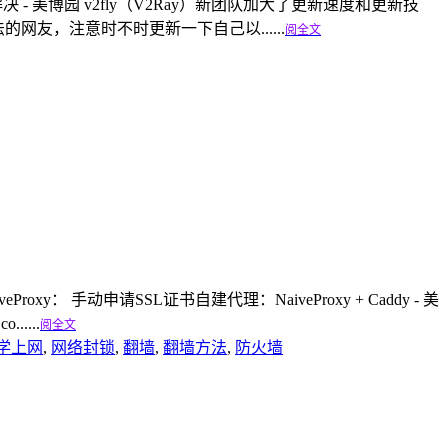
 - 美博园 v2fly（V2Ray）新团队加大了更新速度和更新技
网友，注意时不时更新一下自己以......
阅全文
oxy： 手动申请SSL证书自建代理：NaiveProxy + Caddy - 美
......
阅全文
学上网
,
网络封锁
,
翻墙
,
翻墙方法
,
防火墙