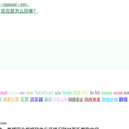
--manual --pre..
开没有反应是怎么回事？
tor
Socks
NaiveProxy
p2p
SSH
SSL
ipv6
Linux
mac
meek
tls
toranger
trojan
twi
浏览器
翻墙
序
无界
搜索引擎
漏洞
网络安全
网络审查
网络封锁
科学上网
.com