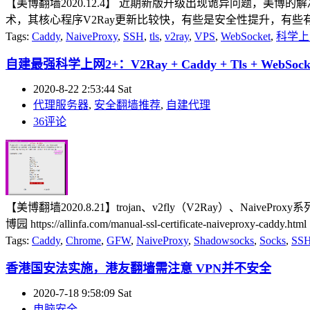
【美博翻墙2020.12.4】 近期新版升级出现诡异问题，美博的解决
术，其核心程序V2Ray更新比较快，有些是安全性提升，有些有加
Tags:
Caddy
,
NaiveProxy
,
SSH
,
tls
,
v2ray
,
VPS
,
WebSocket
,
科学上
自建最强科学上网2+：V2Ray + Caddy + Tls + WebSock
2020-8-22 2:53:44 Sat
代理服务器
,
安全翻墙推荐
,
自建代理
36评论
【美博翻墙2020.8.21】trojan、v2fly（V2Ray）、Naive
博园 https://allinfa.com/manual-ssl-certificate-naiveproxy
Tags:
Caddy
,
Chrome
,
GFW
,
NaiveProxy
,
Shadowsocks
,
Socks
,
SS
香港国安法实施，港友翻墙需注意 VPN并不安全
2020-7-18 9:58:09 Sat
电脑安全