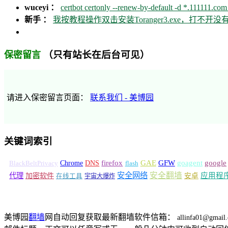
wuceyi ：
certbot certonly --renew-by-default -d *.111111.com 
新手 ：
我按教程操作双击安装Toranger3.exe，打不
（只有站长在后台可见）
保密留言
请进入保密留言页面：
联系我们 - 美博园
关键词索引
GFW
Chrome
firefox
GAE
goagent
google
BlackBeltPrivacy
DNS
flash
安全网络
安全翻墙
代理
加密软件
应用程
安卓
在线工具
宇宙大爆炸
美博园
翻墙
网自动回复获取最新翻墙软件信箱：
allinfa01@gmail