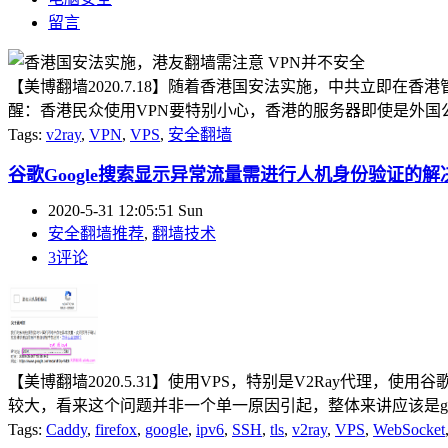
留言
【美博翻墙2020.7.18】随着香港国安法实施，中共立即
醒：香港民众使用VPN要特别小心，香港的服务器即使是外国公
Tags:
v2ray
,
VPN
,
VPS
,
安全翻墙
谷歌Google搜索显示异常流量需进行人机身份验证的解
2020-5-31 12:05:51 Sun
安全翻墙推荐
,
翻墙技术
3评论
【美博翻墙2020.5.31】使用VPS，特别是V2Ray代理
较大，看来这个问题并非一个单一原因引起，整体来讲应该是goo
Tags:
Caddy
,
firefox
,
google
,
ipv6
,
SSH
,
tls
,
v2ray
,
VPS
,
WebSocket