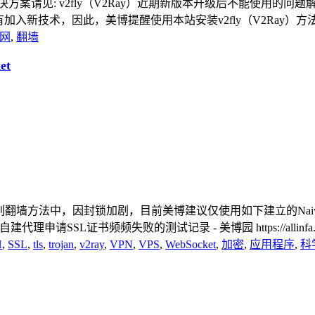
方案请见: v2fly（V2Ray）近期新版本升级后不能使用的问题解决
入新技术，因此，美博提醒使用本站安装v2fly（V2Ray）方法的
网
,
翻墙
et
Proxy系列翻墙方法中，因封锁加剧，目前美博建议仅使用如下建立的NaivePr
-caddy.html 自建代理申请SSL证书频频失败的测试记录 - 美博园 https://allinfa.co
H
,
SSL
,
tls
,
trojan
,
v2ray
,
VPN
,
VPS
,
WebSocket
,
加密
,
应用程序
,
科