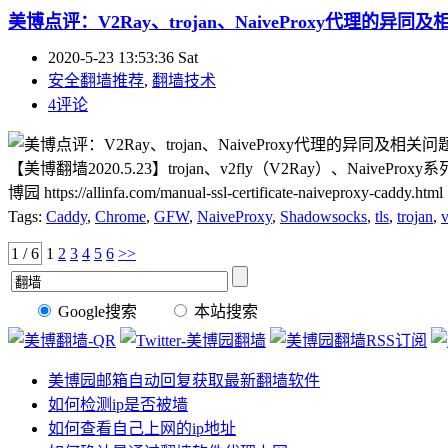
美博点评：V2Ray、trojan、NaiveProxy代理的异同
2020-5-23 13:53:36 Sat
安全翻墙推荐
,
翻墙技术
4评论
【美博翻墙2020.5.23】trojan、v2fly（V2Ray）、Naive
博园 https://allinfa.com/manual-ssl-certificate-naiveproxy
Tags:
Caddy
,
Chrome
,
GFW
,
NaiveProxy
,
Shadowsocks
,
tls
,
trojan
,
v
1 / 6
1
2
3
4
5
6
>>
Google搜索
本站搜索
美博园邮箱自动回复获取最新翻墙软件
如何检测ip是否被墙
如何查看自己上网的ip地址