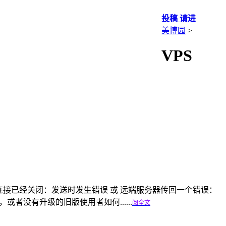
投稿 请进
美博园
>
VPS
基础连接已经关闭：发送时发生错误 或 远端服务器传回一个错误：
者没有升级的旧版使用者如何......
阅全文