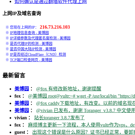
如何确认是通过翻墙软件代理上网
上网IP及域名查询
216.73.216.103
※ 您现在上网的IP：
※
IP地理信息查询 - 美博园
※
IP详细参数及代理匿名度检测 - 美博园
※
是否代理IP的检测 - 美博园
※
是否中国大陆IP检测 - 美博园
※
IP是否经过CloudFlare（CND）检测
※
TCP端口检查网页 - 美博园
最新留言
美博园
：
@fox 有修改新地址，谢谢提醒
fox ：
@美博园 root@vultr:~# wget -P /usr/local/bin "https://d
美博园
：
@fox caddy下载地址，有改变。以前的域名
美博园
：
@vivian 已发布，谢谢 Toranger_v3.8.7 中文使用
vivian ：
站长toranger 3.8.7发布了
fox ：
麻烦博主更新一下流程，本人使用vultr作为vps，debia
guest ：
出现这个错误是什么原因？证书已经正常，要卸载ca