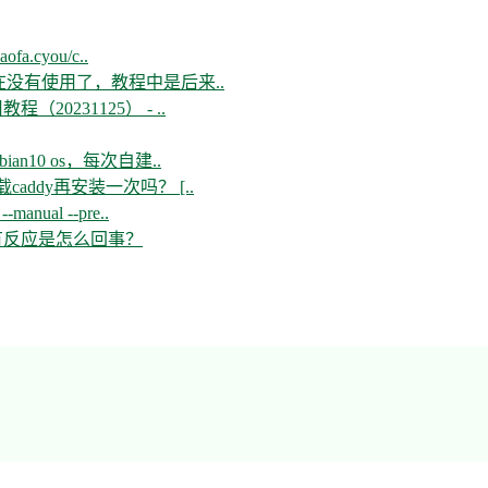
aofa.cyou/c..
现在没有使用了，教程中是后来..
教程（20231125） - ..
n10 os，每次自建..
ddy再安装一次吗？ [..
--manual --pre..
开没有反应是怎么回事？