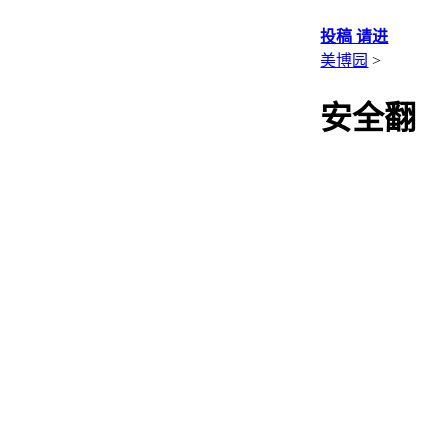
投稿 请进
美博园
>
安全翻