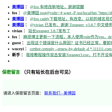
美博园
：
@fox 有修改新地址，谢谢提醒
fox ：
@美博园 root@vultr:~# wget -P /usr/local/bin "https://d
美博园
：
@fox caddy下载地址，有改变。以前的域名
美博园
：
@vivian 已发布，谢谢 Toranger_v3.8.7 中文使用
vivian ：
站长toranger 3.8.7发布了
fox ：
麻烦博主更新一下流程，本人使用vultr作为vps，debia
guest ：
出现这个错误是什么原因？证书已经正常，要卸载ca
wuceyi ：
certbot certonly --renew-by-default -d *.111111.com 
新手 ：
我按教程操作双击安装Toranger3.exe，打不
（只有站长在后台可见）
保密留言
请进入保密留言页面：
联系我们 - 美博园