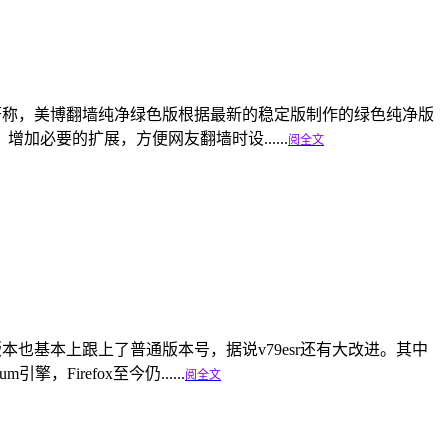
浏览器以速度和安全著称，美博翻墙纯净绿色版根据最新的稳定版制作的绿色纯净版
必要的扩展，方便网友翻墙时设......
阅全文
本的升级，esr版本也基本上跟上了普通版本号，据说v79esr还有大改进。其中
擎，Firefox至今仍......
阅全文