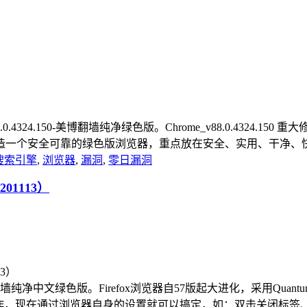
器_v88.0.4324.150-美博翻墙纯净绿色版。Chrome_v88.0.43
个安全可靠的绿色版浏览器，重点放在安全、实用、干净、快速方
搜索引擎
,
浏览器
,
漏洞
,
零日漏洞
201113）
4.1esr_美博翻墙纯净中文绿色版。Firefox浏览器自57版起大进化，采
工作，现在通过浏览器自身的设置就可以搞定，如：双击关闭标签、紧邻