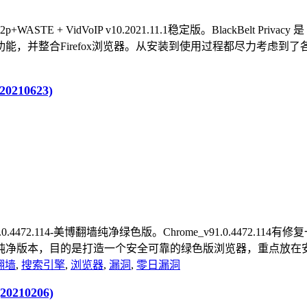
r/i2p+WASTE + VidVoIP v10.2021.11.1稳定版。BlackBelt
，并整合Firefox浏览器。从安装到使用过程都尽力考虑到了各方面
0210623)
器_v91.0.4472.114-美博翻墙纯净绿色版。Chrome_v91.0.4
版本，目的是打造一个安全可靠的绿色版浏览器，重点放在安全、
翻墙
,
搜索引擎
,
浏览器
,
漏洞
,
零日漏洞
0210206)