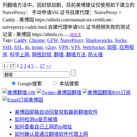
列翻墙方法中，因封锁加剧，目前美博建议仅使用如下建立的
NaiveProxy： 手动申请SSL证书自建代理：NaiveProxy +
Caddy - 美博园 https://allinfa.com/manual-ssl-certificate-
naiveproxy-caddy.html 自建代理申请SSL证书频频失败的测试
记录 - 美博园 https://allinfa.co......
阅全文
Tags:
Caddy
,
Chrome
,
GFW
,
NaiveProxy
,
Shadowsocks
,
Socks
,
SSH
,
SSL
,
tls
,
trojan
,
v2ray
,
VPN
,
VPS
,
WebSocket
,
加密
,
应用程
序
,
科学上网
,
网络封锁
,
翻墙
,
翻墙方法
,
防火墙
1 / 17
1
2
3
4
5
...
17
>>
Google搜索
本站搜索
美博园邮箱自动回复获取最新翻墙软件
如何检测ip是否被墙
如何查看自己上网的ip地址
如何确认是通过翻墙软件代理上网