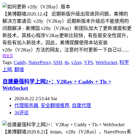
【美博翻墙2020.12.4】 近期新版升级出现诡异问题，美博的
解决方案请见: v2fly（V2Ray）近期新版本升级后不能使用的
问题解决 - 美博园 v2fly（V2Ray）新团队加大了更新速度和更
新技术，其核心程序V2Ray更新比较快，有些是安全性提升，
有些有加入新技术，因此，美博提醒使用本站安装
v2fly（V2Ray）方法的网友，注意时不时更新一下自己以......
阅全文
Tags:
Caddy
,
NaiveProxy
,
SSH
,
tls
,
v2ray
,
VPS
,
WebSocket
,
科学
上网
,
翻墙
自建最强科学上网2+：V2Ray + Caddy + Tls +
WebSocket
2020-8-22 2:53:44 Sat
代理服务器
,
安全翻墙推荐
,
自建代理
36评论
【美博翻墙2020.8.21】trojan、v2fly（V2Ray）、NaiveProxy系