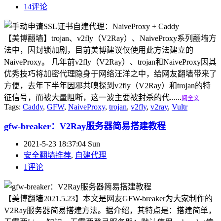
14评论
【美博翻墙】trojan、v2fly（V2Ray）、NaiveProxy系列翻墙方
法中，因封锁加剧，目前美博建议仅使用此方法建立的
NaiveProxy。 几年前v2fly（V2Ray）、trojan和NaiveProxy因其
优秀技巧将加密代理隐身于网络汪洋之中，给网友翻墙带来了
方便，去年下半年因邪共嗅探到v2fly（V2Ray）和trojan的特
征信号，而被大量阻断，这一波主要被封杀的代......
阅全文
Tags:
Caddy
,
GFW
,
NaiveProxy
,
trojan
,
v2fly
,
v2ray
,
Vultr
gfw-breaker：V2Ray服务器简易搭建教程
2021-5-23 18:37:04 Sun
安全翻墙推荐
,
自建代理
1评论
【美博翻墙2021.5.23】本文是网友GFW-breaker为大家制作的
V2Ray服务器简易搭建方法。据介绍，其特点是：搭建简单，