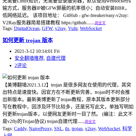
无需要Linux知识，无需要登录服务器；默认使用websocket传
输方式，服务器IP被GFW屏蔽的机率很小；自动安装BBR，
低网络延迟。 该项目地址： GitHub - gfw-breaker/easy-v2ray:
V2Ray服务器简易搭建教程 https://github.......
阅全文
Tags:
DigitalOcean
,
GFW
,
v2ray
,
Vultr
,
WebSocket
如何更新 trojan 版本
2021-3-12 10:14:01 Fri
安全翻墙推荐
,
自建代理
2评论
【美博翻墙2021.3.12】trojan 是很多网友在使用的代理，其突
出特点是速度快。因官方在不断更新完善，trojan时不时会推
出新版本。最新美博更新了trojan教程，原本其版本更新部分
写在教程中，因涉及环节比较多，还是另写此文，单独写明如
何更新trojan版本，以便网友更新时一目了然。 (编注：此文不
是v2fly的Trojan协议) trojan自建代理......
阅全文
Tags:
Caddy
,
NaiveProxy
,
SSL
,
tls
,
trojan
,
v2ray
,
WebSocket
,
科学
上网