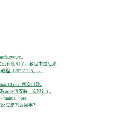
aofa.cyou/c..
现在没有使用了，教程中是后来..
教程（20231125） - ..
n10 os，每次自建..
ddy再安装一次吗？ [..
--manual --pre..
开没有反应是怎么回事？