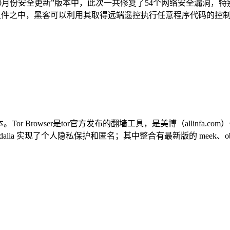
oid“10月份安全更新”版本中，此次一共修复了54个网络安全漏
系统的组件之中，黑客可以利用其取得远端遥控执行任意程序代码的控制权。 另一项
统全部版本。Tor Browser是tor官方发布的翻墙工具，是美博（alli
dalia 实现了个人隐私保护和匿名；其中整合有最新版的 meek、obfsproxy、