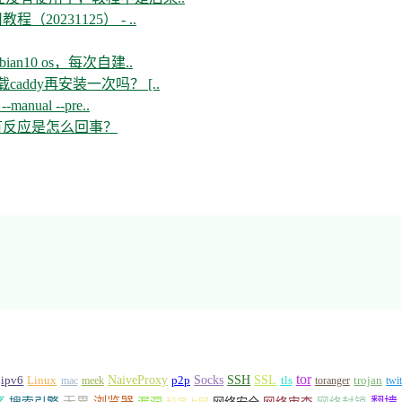
教程（20231125） - ..
n10 os，每次自建..
ddy再安装一次吗？ [..
--manual --pre..
开没有反应是怎么回事？
tor
Socks
NaiveProxy
p2p
SSH
SSL
ipv6
Linux
mac
meek
tls
toranger
trojan
twi
浏览器
翻墙
序
无界