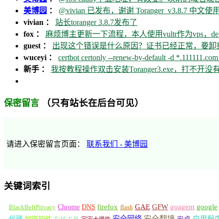
美博园
：
@vivian 已发布，谢谢 Toranger_v3.8.7 中文使用
vivian ：
站长toranger 3.8.7发布了
fox ：
麻烦博主更新一下流程，本人使用vultr作为vps，debia
guest ：
出现这个错误是什么原因？证书已经正常，要卸载ca
wuceyi ：
certbot certonly --renew-by-default -d *.111111.com 
新手 ：
我按教程操作双击安装Toranger3.exe，打不
（只有站长在后台可见）
保密留言
请进入保密留言页面：
联系我们 - 美博园
关键词索引
GFW
Chrome
firefox
GAE
goagent
google
BlackBeltPrivacy
DNS
flash
安全网络
安全翻墙
代理
加密软件
应用程