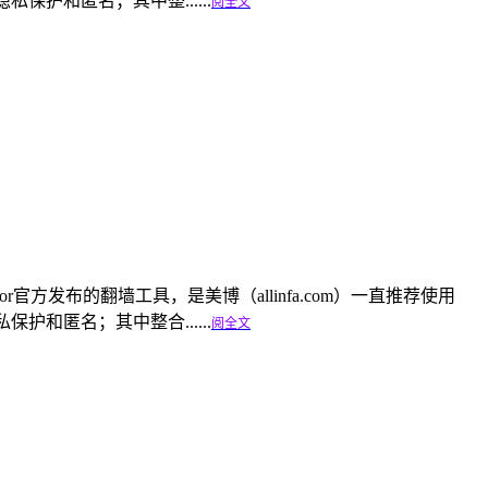
隐私保护和匿名；其中整......
阅全文
er是tor官方发布的翻墙工具，是美博（allinfa.com）一直推荐使用
私保护和匿名；其中整合......
阅全文