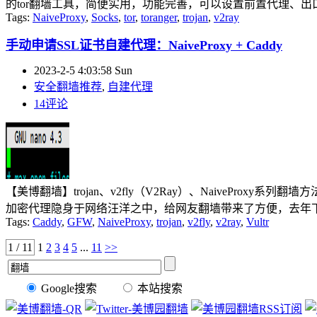
的tor翻墙工具，简便实用，功能完善，可以设置前置代理、出
Tags:
NaiveProxy
,
Socks
,
tor
,
toranger
,
trojan
,
v2ray
手动申请SSL证书自建代理：NaiveProxy + Caddy
2023-2-5 4:03:58 Sun
安全翻墙推荐
,
自建代理
14评论
【美博翻墙】trojan、v2fly（V2Ray）、NaiveProxy系列
加密代理隐身于网络汪洋之中，给网友翻墙带来了方便，去年下半年因邪
Tags:
Caddy
,
GFW
,
NaiveProxy
,
trojan
,
v2fly
,
v2ray
,
Vultr
1 / 11
1
2
3
4
5
...
11
>>
Google搜索
本站搜索