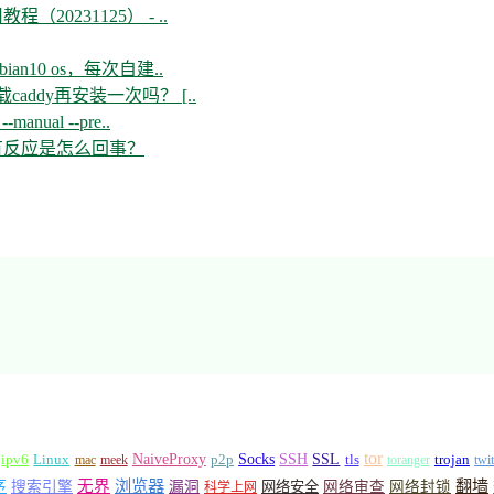
教程（20231125） - ..
n10 os，每次自建..
ddy再安装一次吗？ [..
--manual --pre..
开没有反应是怎么回事？
tor
Socks
NaiveProxy
p2p
SSH
SSL
ipv6
Linux
mac
meek
tls
toranger
trojan
twi
浏览器
翻墙
序
无界
搜索引擎
漏洞
网络安全
网络审查
网络封锁
科学上网