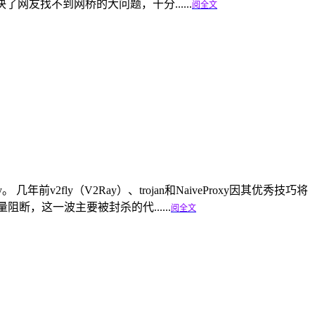
友找不到网桥的大问题，十分......
阅全文
年前v2fly（V2Ray）、trojan和NaiveProxy因其优秀技巧将
阻断，这一波主要被封杀的代......
阅全文