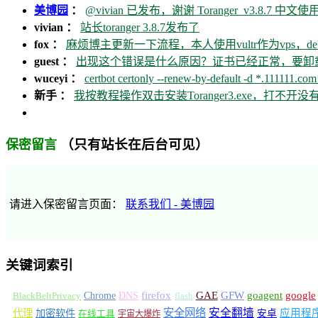
美博园
：
@vivian 已发布，谢谢 Toranger_v3.8.7 中文使用
vivian ：
站长toranger 3.8.7发布了
fox ：
麻烦博主更新一下流程，本人使用vultr作为vps，debia
guest ：
出现这个错误是什么原因？证书已经正常，要卸载ca
wuceyi ：
certbot certonly --renew-by-default -d *.111111.com 
新手 ：
我按教程操作双击安装Toranger3.exe，打不
（只有站长在后台可见）
保密留言
请进入保密留言页面：
联系我们 - 美博园
关键词索引
GFW
Chrome
firefox
GAE
goagent
google
BlackBeltPrivacy
DNS
flash
安全网络
安全翻墙
代理
加密软件
应用程
安卓
在线工具
宇宙大爆炸