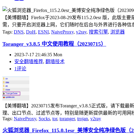
【美博翻墙】Firefox于2023-08-29发布115.2.0
需，只要开启浏览器上网，它们随时在后台与外界进行各种信息资
Tags:
DNS
,
DoH
,
ESNI
,
NaiveProxy
,
v2ray
,
搜索引擎
,
浏览器
Toranger_v3.8.5 中文使用教程（20230715）
2023-7-17 21:46:35 Mon
安全翻墙推荐
,
翻墙技术
1评论
【美博翻墙】20230715发布Toranger_v3.8.5正式版，请
理、出口节点、过滤节点等，特别是随更新提供最新的可用网桥，
Tags:
NaiveProxy
,
Socks
,
tor
,
toranger
,
trojan
,
v2ray
火狐浏览器_Firefox_115.0.1esr_美博安全纯净绿色版（20