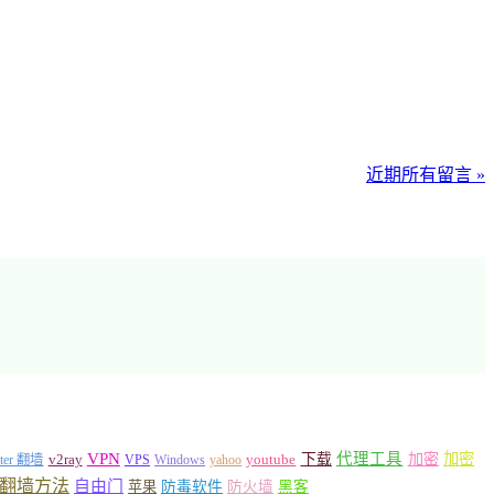
近期所有留言 »
VPN
代理工具
加密
加密
v2ray
下载
tter 翻墙
VPS
Windows
yahoo
youtube
翻墙方法
自由门
苹果
防毒软件
防火墙
黑客