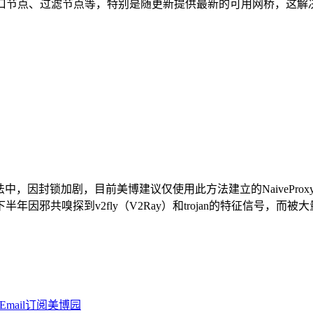
口节点、过滤节点等，特别是随更新提供最新的可用网桥，这解决了网
翻墙方法中，因封锁加剧，目前美博建议仅使用此方法建立的NaiveProxy。 几
共嗅探到v2fly（V2Ray）和trojan的特征信号，而被大量