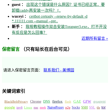
guest ：
出现这个错误是什么原因？证书已经正常，要
卸载caddy再安装一次吗？ [..
wuceyi ：
certbot certonly --renew-by-default -d
*.111111.com --manual --pre..
新手 ：
我按教程操作双击安装Toranger3.exe，打不开没
有反应是怎么回事？
近期所有留言 »
（只有站长在后台可见）
保密留言
请进入保密留言页面：
联系我们 - 美博园
关键词索引
GFW
Chrome
firefox
GAE
goagent
BlackBeltPrivacy
DNS
flash
tor
google
Socks
NaiveProxy
p2p
SSH
SSL
ipv6
Linux
mac
meek
tls