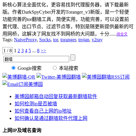
新核心算法全面优化，更容易找到代理服务器，请下载最新
版。作者DarkSpyCyber开发的Toranger_v3新版，是一个轻便
功能完善的tor翻墙工具，简便实用，功能完善，可以设置前
置代理、出口节点、过滤节点等，特别是随更新提供最新的可
用网桥，这解决了网友找不到网桥的大问题，十分......
阅全文
Tags:
NaiveProxy
,
Socks
,
tor
,
toranger
,
trojan
,
v2ray
1 / 8
1
2
3
4
5
...
8
>>
Google搜索
本站搜索
美博园邮箱自动回复获取最新翻墙软件
如何检测ip是否被墙
如何查看自己上网的ip地址
如何确认是通过翻墙软件代理上网
上网IP及域名查询