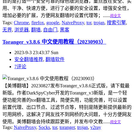
目的是打造一个安全可靠的绿色版浏览器，重点放在安全、实
用、干净、快速方便，进行了必要的安全设置，增强安全性，
增加必要的扩展，方便网友翻墙时设置代理等；......
阅全文
Tags:
Chrome
,
firefox
,
google
,
NaiveProxy
,
tor
,
trojan
,
搜索引擎
,
无界
,
浏览器
,
翻墙
,
自由门
,
黑客
Toranger_v3.8.6 中文使用教程（20230903）
2023-9-3 23:43:37 Sun
安全翻墙推荐
,
翻墙软件
7评论
【美博翻墙】20230827发布Toranger_v3.8.6正式版，请下载最
新版。作者DarkSpyCyber开发的Toranger_v3新版，是一个轻
便功能完善的tor翻墙工具，简便实用，功能完善，可以设置
前置代理、出口节点、过滤节点等，特别是随更新提供最新的
可用网桥，这解决了网友找不到网桥的大问题，十分方便网友
使用。美博翻墙会持续跟踪更新，并发布中文教......
阅全文
Tags:
NaiveProxy
,
Socks
,
tor
,
toranger
,
trojan
,
v2ray