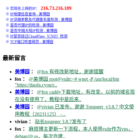
216.73.216.189
※ 您现在上网的IP：
※
IP地理信息查询 - 美博园
※
IP详细参数及代理匿名度检测 - 美博园
※
是否代理IP的检测 - 美博园
※
是否中国大陆IP检测 - 美博园
※
IP是否经过CloudFlare（CND）检测
※
TCP端口检查网页 - 美博园
最新留言
美博园
：
@fox 有修改新地址，谢谢提醒
fox ：
@美博园 root@vultr:~# wget -P /usr/local/bin
"https://daofa.cyou/c..
美博园
：
@fox caddy下载地址，有改变。以前的域名现
在没有使用了，教程中是后来..
美博园
：
@vivian 已发布，谢谢 Toranger_v3.8.7 中文使
用教程（20231125） - ..
vivian ：
站长toranger 3.8.7发布了
fox ：
麻烦博主更新一下流程，本人使用vultr作为vps，
debian10 os，每次自建..