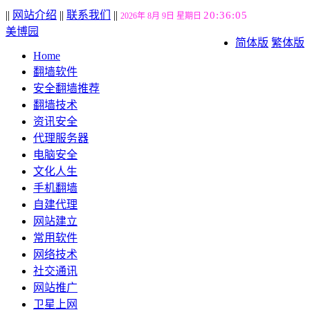
||
网站介绍
||
联系我们
||
20:36:06
2026年 8月 9日 星期日
美博园
简体版
繁体版
Home
翻墙软件
安全翻墙推荐
翻墙技术
资讯安全
代理服务器
电脑安全
文化人生
手机翻墙
自建代理
网站建立
常用软件
网络技术
社交通讯
网站推广
卫星上网