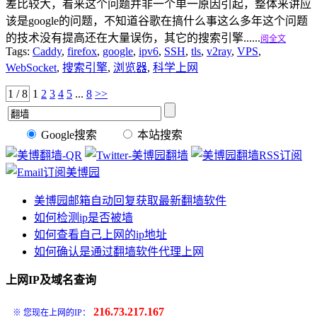
差比较大，看来这个问题并非一个单一原因引起，整体来讲应
该是google的问题，不知道谷歌在搞什么事这么多年这个问题
的技术没有提高还在大量误伤，其它的搜索引擎......
阅全文
Tags:
Caddy
,
firefox
,
google
,
ipv6
,
SSH
,
tls
,
v2ray
,
VPS
,
WebSocket
,
搜索引擎
,
浏览器
,
科学上网
1 / 8
1
2
3
4
5
...
8
>>
Google搜索
本站搜索
美博园邮箱自动回复获取最新翻墙软件
如何检测ip是否被墙
如何查看自己上网的ip地址
如何确认是通过翻墙软件代理上网
上网IP及域名查询
216.73.217.167
※ 您现在上网的IP：