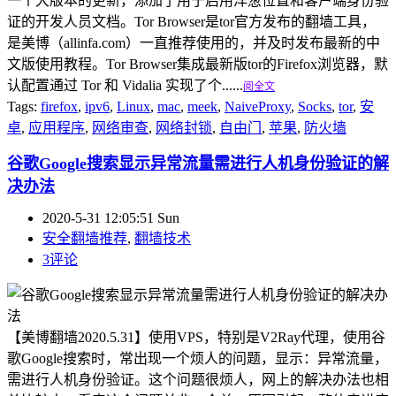
一个大版本的更新，添加了用于启用洋葱位置和客户端身份验
证的开发人员文档。Tor Browser是tor官方发布的翻墙工具，
是美博（allinfa.com）一直推荐使用的，并及时发布最新的中
文版使用教程。Tor Browser集成最新版tor的Firefox浏览器，默
认配置通过 Tor 和 Vidalia 实现了个......
阅全文
Tags:
firefox
,
ipv6
,
Linux
,
mac
,
meek
,
NaiveProxy
,
Socks
,
tor
,
安
卓
,
应用程序
,
网络审查
,
网络封锁
,
自由门
,
苹果
,
防火墙
谷歌Google搜索显示异常流量需进行人机身份验证的解
决办法
2020-5-31 12:05:51 Sun
安全翻墙推荐
,
翻墙技术
3评论
【美博翻墙2020.5.31】使用VPS，特别是V2Ray代理，使用谷
歌Google搜索时，常出现一个烦人的问题，显示：异常流量，
需进行人机身份验证。这个问题很烦人，网上的解决办法也相