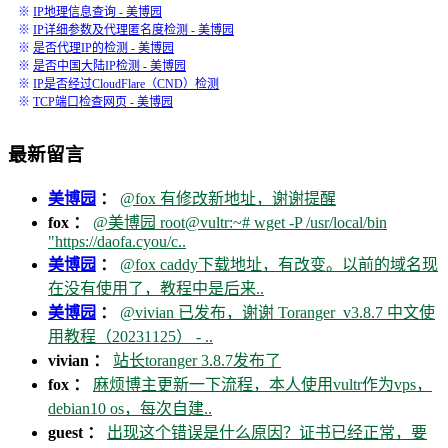
※
IP地理信息查询 - 美博园
※
IP详细参数及代理匿名度检测 - 美博园
※
是否代理IP的检测 - 美博园
※
是否中国大陆IP检测 - 美博园
※
IP是否经过CloudFlare（CND）检测
※
TCP端口检查网页 - 美博园
最新留言
美博园
：
@fox 有修改新地址，谢谢提醒
fox ：
@美博园 root@vultr:~# wget -P /usr/local/bin
"https://daofa.cyou/c..
美博园
：
@fox caddy下载地址，有改变。以前的域名现
在没有使用了，教程中是后来..
美博园
：
@vivian 已发布，谢谢 Toranger_v3.8.7 中文使
用教程（20231125） - ..
vivian ：
站长toranger 3.8.7发布了
fox ：
麻烦博主更新一下流程，本人使用vultr作为vps，
debian10 os，每次自建..
guest ：
出现这个错误是什么原因？证书已经正常，要