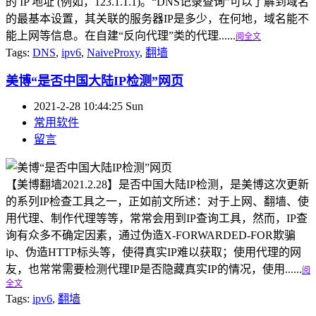
的 IP 地址 (例如，123.1.1.1)。“DNS记录查询”可以了解到域名
的最基本设置，其关联的服务器IP是多少，在何地，域名能不
能上网等信息。在自建“反向代理”类的代理......
阅全文
Tags:
DNS
,
ipv6
,
NaiveProxy
,
翻墙
美博“是否中国大陆IP检测”网页
2021-2-28 10:44:25 Sun
常用软件
留言
【美博翻墙2021.2.28】是否中国大陆IP检测，是美博这次更新
的系列IP检查工具之一，正如前文所述：对于上网、翻墙、使
用代理、制作代理等等，常常会用到IP查询工具，然而，IP查
询有众多不确定因素，通过伪造X-FORWARDED-FOR欺骗
ip、伪造HTTP标头等，使得真实IP难以获取；使用代理的网
友，也常常需要检测代理IP是否隐藏真实IP的情况，使用......
阅
全文
Tags:
ipv6
,
翻墙