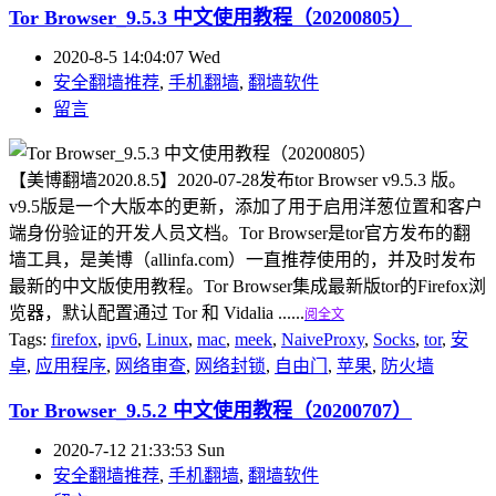
Tor Browser_9.5.3 中文使用教程（20200805）
2020-8-5 14:04:07 Wed
安全翻墙推荐
,
手机翻墙
,
翻墙软件
留言
【美博翻墙2020.8.5】2020-07-28发布tor Browser v9.5.3 版。
v9.5版是一个大版本的更新，添加了用于启用洋葱位置和客户
端身份验证的开发人员文档。Tor Browser是tor官方发布的翻
墙工具，是美博（allinfa.com）一直推荐使用的，并及时发布
最新的中文版使用教程。Tor Browser集成最新版tor的Firefox浏
览器，默认配置通过 Tor 和 Vidalia ......
阅全文
Tags:
firefox
,
ipv6
,
Linux
,
mac
,
meek
,
NaiveProxy
,
Socks
,
tor
,
安
卓
,
应用程序
,
网络审查
,
网络封锁
,
自由门
,
苹果
,
防火墙
Tor Browser_9.5.2 中文使用教程（20200707）
2020-7-12 21:33:53 Sun
安全翻墙推荐
,
手机翻墙
,
翻墙软件