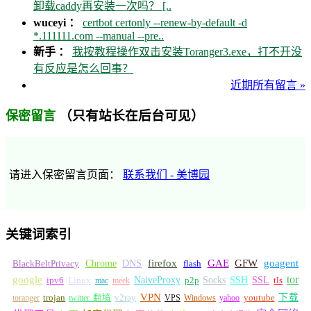
卸载caddy再安装一次吗？ [..
wuceyi ：
certbot certonly --renew-by-default -d
*.111111.com --manual --pre..
新手 ：
我按教程操作双击安装Toranger3.exe，打不开没
有反应是怎么回事？
近期所有留言 »
（只有站长在后台可见）
保密留言
请进入保密留言页面：
联系我们 - 美博园
关键词索引
GFW
Chrome
firefox
GAE
goagent
BlackBeltPrivacy
DNS
flash
tor
google
Socks
NaiveProxy
p2p
SSH
SSL
ipv6
Linux
mac
meek
tls
VPN
v2ray
下载
toranger
trojan
twitter 翻墙
VPS
Windows
yahoo
youtube