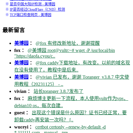
※
是否中国大陆IP检测 - 美博园
※
IP是否经过CloudFlare（CND）检测
※
TCP端口检查网页 - 美博园
最新留言
美博园
：
@fox 有修改新地址，谢谢提醒
fox ：
@美博园 root@vultr:~# wget -P /usr/local/bin
"https://daofa.cyou/c..
美博园
：
@fox caddy下载地址，有改变。以前的域名现
在没有使用了，教程中是后来..
美博园
：
@vivian 已发布，谢谢 Toranger_v3.8.7 中文使
用教程（20231125） - ..
vivian ：
站长toranger 3.8.7发布了
fox ：
麻烦博主更新一下流程，本人使用vultr作为vps，
debian10 os，每次自建..
guest ：
出现这个错误是什么原因？证书已经正常，要
卸载caddy再安装一次吗？ [..
wuceyi ：
certbot certonly --renew-by-default -d
*.111111.com --manual --pre..