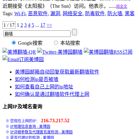
近期接受《太阳报》（The Sun）访问。他表示，......
阅全文
Tags:
Wi-Fi
,
恶意软件
,
漏洞
,
网络安全
,
防毒软件
,
防火墙
,
黑客
1 / 17
1
2
3
4
5
...
17
>>
Google搜索
本站搜索
美博园邮箱自动回复获取最新翻墙软件
如何检测ip是否被墙
如何查看自己上网的ip地址
如何确认是通过翻墙软件代理上网
上网IP及域名查询
216.73.217.52
※ 您现在上网的IP：
※
IP地理信息查询 - 美博园
※
IP详细参数及代理匿名度检测 - 美博园
※
是否代理IP的检测 - 美博园