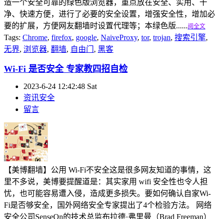
造一个安全可靠的绿色版浏览器，重点放在安全、实用、干
净、快速方便，进行了必要的安全设置，增强安全性，增加必
要的扩展，方便网友翻墙时设置代理等；本绿色版......
阅全文
Tags:
Chrome
,
firefox
,
google
,
NaiveProxy
,
tor
,
trojan
,
搜索引擎
,
无界
,
浏览器
,
翻墙
,
自由门
,
黑客
Wi-Fi 是否安全 专家教四招自检
2023-6-24 12:42:48 Sat
资讯安全
留言
【美博翻墙】公用 Wi-Fi不安全这是很多网友知道的事情，这
里不多说，美博要提醒道是：其实家用 wifi 安全性也令人担
忧，也可能容易遭入侵，造成更多损失。要如何确认自家Wi-
Fi是否够安全，国外网络安全专家提出了4个检验方法。 网络
安全公司SenseOn的技术总监布拉德·弗里曼（Brad Freeman）