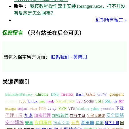
新手 ：
我按教程操作双击安装Toranger3.exe，打不开没
有反应是怎么回事？
近期所有留言 »
（只有站长在后台可见）
保密留言
请进入保密留言页面：
联系我们 - 美博园
关键词索引
GFW
Chrome
firefox
GAE
goagent
BlackBeltPrivacy
DNS
flash
tor
google
Socks
NaiveProxy
p2p
SSH
SSL
ipv6
Linux
mac
meek
tls
VPN
v2ray
下载
toranger
trojan
twitter 翻墙
VPS
Windows
yahoo
youtube
安全网络
代理工具
加密
加密代理
加密软件
在线工具
宇宙大爆炸
安全翻墙
浏览器
应用程序
无界
安卓
搜索引擎
漏洞
网
科学上网