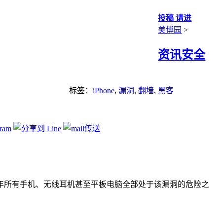
投稿 请进
美博园
>
资讯安全
标签：
iPhone
,
漏洞
,
翻墙
,
黑客
年所有手机、无线耳机甚至平板电脑全部处于该漏洞的危险之