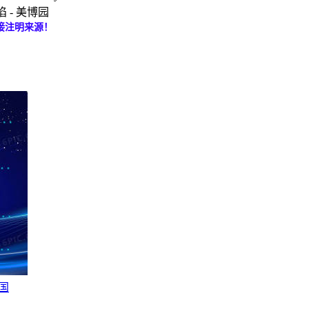
 - 美博园
接注明来源！
国