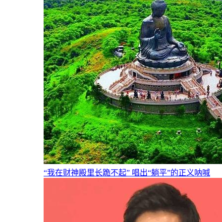
“我在财神殿里长跪不起” 唱出“躺平”的正义呐喊