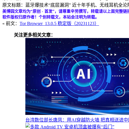
原文标题：蓝牙爆技术“底层漏洞” 近十年手机、无线耳机全沦陷
美博园文章均为“原创 - 首发”，请尊重辛劳撰写，转载请以上面完整链
软件版权归原作者！个别转载文，本站会注明为转载。
« 前文：
Tor Browser_13.0.5 稳定版（20231123）
关注更多相关文章：
台湾数位部长唐凤：用AI穿越防火墙 把真相送进中