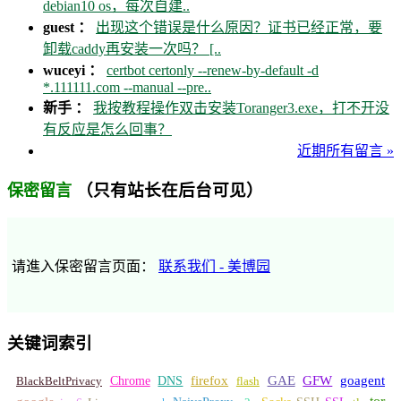
debian10 os，每次自建..
guest ：
出现这个错误是什么原因？证书已经正常，要
卸载caddy再安装一次吗？ [..
wuceyi ：
certbot certonly --renew-by-default -d
*.111111.com --manual --pre..
新手 ：
我按教程操作双击安装Toranger3.exe，打不开没
有反应是怎么回事？
近期所有留言 »
（只有站长在后台可见）
保密留言
请進入保密留言页面：
联系我们 - 美博园
关键词索引
GFW
Chrome
firefox
GAE
goagent
BlackBeltPrivacy
DNS
flash