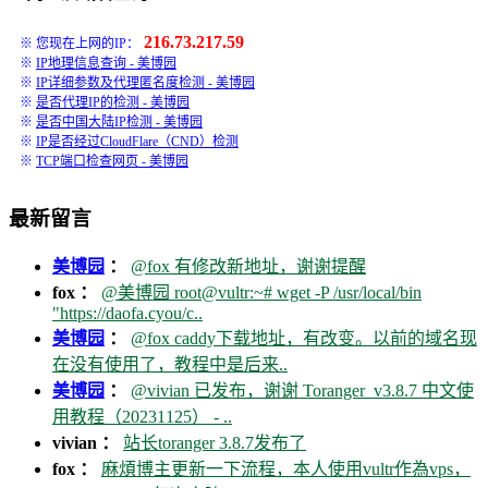
216.73.217.59
※ 您现在上网的IP：
※
IP地理信息查询 - 美博园
※
IP详细参数及代理匿名度检测 - 美博园
※
是否代理IP的检测 - 美博园
※
是否中国大陆IP检测 - 美博园
※
IP是否经过CloudFlare（CND）检测
※
TCP端口检查网页 - 美博园
最新留言
美博园
：
@fox 有修改新地址，谢谢提醒
fox ：
@美博园 root@vultr:~# wget -P /usr/local/bin
"https://daofa.cyou/c..
美博园
：
@fox caddy下载地址，有改变。以前的域名现
在没有使用了，教程中是后来..
美博园
：
@vivian 已发布，谢谢 Toranger_v3.8.7 中文使
用教程（20231125） - ..
vivian ：
站长toranger 3.8.7发布了
fox ：
麻煩博主更新一下流程，本人使用vultr作為vps，