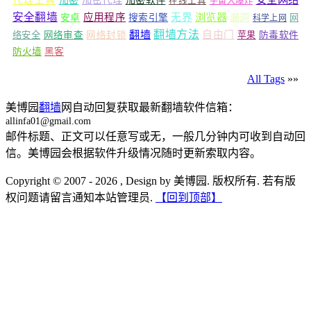
代理工具
加密
加密代理
加密软件
在线工具
宇宙大爆炸
安全翻墙
浏览器
应用程序
无界
安卓
搜索引擎
漏洞
网
科学上网
翻墙
翻墙方法
自由门
络安全
网络审查
网络封锁
苹果
防毒软件
防火墙
黑客
All Tags
»»
美博园
翻墙
网自动回复获取最新翻墙软件信箱：
allinfa01@gmail.com
邮件标题、正文可以任意写或无，一般几分钟内可收到自动回
信。美博园会根据软件升级情况随时更新索取内容。
Copyright © 2007 - 2026 , Design by 美博园. 版权所有. 若有版
权问题请留言通知本站管理员.
【回到顶部】