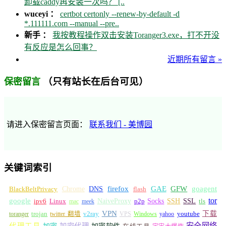
卸载caddy再安装一次吗？ [..
wuceyi ：
certbot certonly --renew-by-default -d
*.111111.com --manual --pre..
新手 ：
我按教程操作双击安装Toranger3.exe，打不开没
有反应是怎么回事？
近期所有留言 »
（只有站长在后台可见）
保密留言
请进入保密留言页面：
联系我们 - 美博园
关键词索引
GFW
Chrome
firefox
GAE
goagent
BlackBeltPrivacy
DNS
flash
tor
google
Socks
NaiveProxy
p2p
SSH
SSL
ipv6
Linux
mac
meek
tls
VPN
v2ray
下载
toranger
trojan
twitter 翻墙
VPS
Windows
yahoo
youtube
安全网络