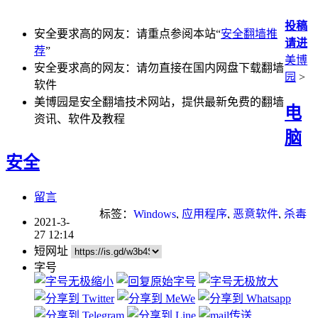
投稿
安全要求高的网友：请重点参阅本站“
安全翻墙推
请进
荐
”
美博
安全要求高的网友：请勿直接在国内网盘下载翻墙
园
>
软件
美博园是安全翻墙技术网站，提供最新免费的翻墙
电
资讯、软件及教程
脑
安全
留言
标签：
Windows
,
应用程序
,
恶意软件
,
杀毒
2021-3-
软件
,
防毒软件
27 12:14
短网址
字号