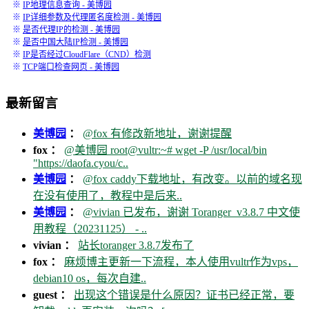
※
IP地理信息查询 - 美博园
※
IP详细参数及代理匿名度检测 - 美博园
※
是否代理IP的检测 - 美博园
※
是否中国大陆IP检测 - 美博园
※
IP是否经过CloudFlare（CND）检测
※
TCP端口检查网页 - 美博园
最新留言
美博园
：
@fox 有修改新地址，谢谢提醒
fox ：
@美博园 root@vultr:~# wget -P /usr/local/bin
"https://daofa.cyou/c..
美博园
：
@fox caddy下载地址，有改变。以前的域名现
在没有使用了，教程中是后来..
美博园
：
@vivian 已发布，谢谢 Toranger_v3.8.7 中文使
用教程（20231125） - ..
vivian ：
站长toranger 3.8.7发布了
fox ：
麻烦博主更新一下流程，本人使用vultr作为vps，
debian10 os，每次自建..
guest ：
出现这个错误是什么原因？证书已经正常，要