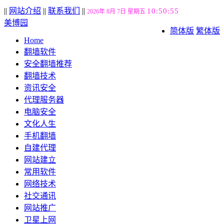
||
网站介绍
||
联系我们
||
10:50:56
2026年 8月 7日 星期五
美博园
简体版
繁体版
Home
翻墙软件
安全翻墙推荐
翻墙技术
资讯安全
代理服务器
电脑安全
文化人生
手机翻墙
自建代理
网站建立
常用软件
网络技术
社交通讯
网站推广
卫星上网