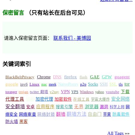
（只有站长在后台可见）
保密留言
请進入保密留言页面：
联系我们 - 美博园
关键词索引
GFW
Chrome
firefox
GAE
goagent
BlackBeltPrivacy
DNS
flash
tor
google
Socks
NaiveProxy
p2p
SSH
SSL
ipv6
Linux
mac
meek
tls
VPN
v2ray
下载
toranger
trojan
twitter 翻墙
VPS
Windows
yahoo
youtube
安全网络
代理工具
加密
加密代理
加密软件
在线工具
宇宙大爆炸
安全翻墙
浏览器
应用程序
无界
安卓
搜索引擎
漏洞
网
科学上网
翻墙
翻墙方法
自由门
络安全
网络审查
网络封锁
苹果
防毒软件
防火墙
黑客
All Tags
»»