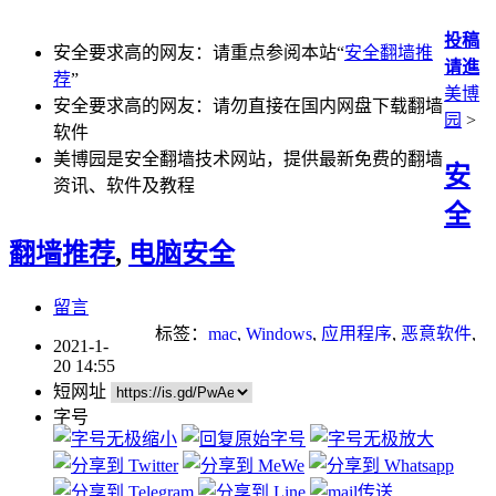
投稿
安全要求高的网友：请重点参阅本站“
安全翻墙推
请進
荐
”
美博
安全要求高的网友：请勿直接在国内网盘下载翻墙
园
>
软件
美博园是安全翻墙技术网站，提供最新免费的翻墙
安
资讯、软件及教程
全
翻墙推荐
,
电脑安全
留言
标签：
mac
,
Windows
,
应用程序
,
恶意软件
,
2021-1-
杀毒软件
,
漏洞
,
电脑病毒
,
间谍软件
,
防毒
20 14:55
软件
短网址
字号