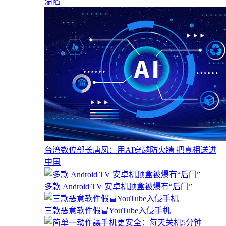
淪陷
台湾数位部长唐凤：用AI穿越防火牆 把真相送进
中国
多款 Android TV 安卓机顶盒被爆有“后门”
三款恶意软件假冒YouTube入侵手机