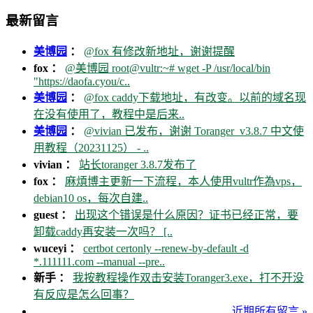
最新留言
美博园
：
@fox 有修改新地址，谢谢提醒
fox ：
@美博园 root@vultr:~# wget -P /usr/local/bin
"https://daofa.cyou/c..
美博园
：
@fox caddy下载地址，有改变。以前的域名现
在没有使用了，教程中是后来..
美博园
：
@vivian 已发布，谢谢 Toranger_v3.8.7 中文使
用教程（20231125） - ..
vivian ：
站长toranger 3.8.7发布了
fox ：
麻煩博主更新一下流程，本人使用vultr作為vps，
debian10 os，每次自建..
guest ：
出现这个错误是什么原因？证书已经正常，要
卸载caddy再安装一次吗？ [..
wuceyi ：
certbot certonly --renew-by-default -d
*.111111.com --manual --pre..
新手 ：
我按教程操作双击安装Toranger3.exe，打不开没
有反应是怎么回事？
近期所有留言 »