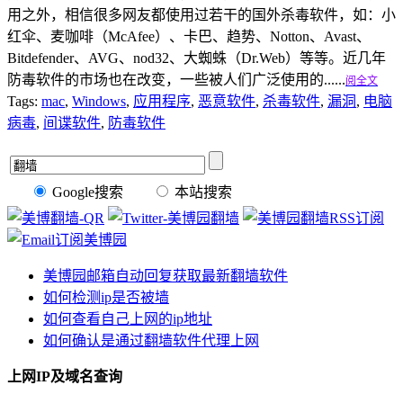
用之外，相信很多网友都使用过若干的国外杀毒软件，如：小
红伞、麦咖啡（McAfee）、卡巴、趋势、Notton、Avast、
Bitdefender、AVG、nod32、大蜘蛛（Dr.Web）等等。近几年
防毒软件的市场也在改变，一些被人们广泛使用的......
阅全文
Tags:
mac
,
Windows
,
应用程序
,
恶意软件
,
杀毒软件
,
漏洞
,
电脑
病毒
,
间谍软件
,
防毒软件
Google搜索
本站搜索
美博园邮箱自动回复获取最新翻墙软件
如何检测ip是否被墙
如何查看自己上网的ip地址
如何确认是通过翻墙软件代理上网
上网IP及域名查询