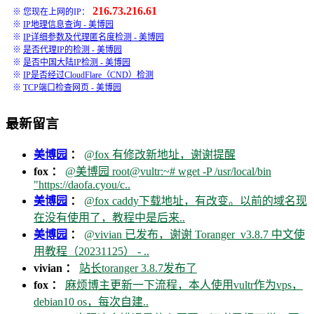
216.73.216.61
※ 您现在上网的IP：
※
IP地理信息查询 - 美博园
※
IP详细参数及代理匿名度检测 - 美博园
※
是否代理IP的检测 - 美博园
※
是否中国大陆IP检测 - 美博园
※
IP是否经过CloudFlare（CND）检测
※
TCP端口检查网页 - 美博园
最新留言
美博园
：
@fox 有修改新地址，谢谢提醒
fox ：
@美博园 root@vultr:~# wget -P /usr/local/bin
"https://daofa.cyou/c..
美博园
：
@fox caddy下载地址，有改变。以前的域名现
在没有使用了，教程中是后来..
美博园
：
@vivian 已发布，谢谢 Toranger_v3.8.7 中文使
用教程（20231125） - ..
vivian ：
站长toranger 3.8.7发布了
fox ：
麻烦博主更新一下流程，本人使用vultr作为vps，
debian10 os，每次自建..