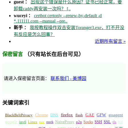
guest ：
出现这个错误是什么原因？证书已经正常，要
卸载caddy再安装一次吗？ [..
wuceyi ：
certbot certonly --renew-by-default -d
*.111111.com --manual --pre..
新手 ：
我按教程操作双击安装Toranger3.exe，打不开没
有反应是怎么回事？
近期所有留言 »
（只有站长在后台可见）
保密留言
请进入保密留言页面：
联系我们 - 美博园
关键词索引
GFW
Chrome
firefox
GAE
goagent
BlackBeltPrivacy
DNS
flash
tor
google
Socks
NaiveProxy
p2p
SSH
SSL
ipv6
Linux
mac
meek
tls