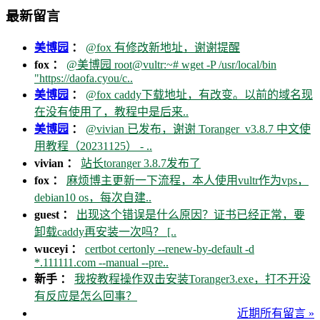
最新留言
美博园
：
@fox 有修改新地址，谢谢提醒
fox ：
@美博园 root@vultr:~# wget -P /usr/local/bin
"https://daofa.cyou/c..
美博园
：
@fox caddy下载地址，有改变。以前的域名现
在没有使用了，教程中是后来..
美博园
：
@vivian 已发布，谢谢 Toranger_v3.8.7 中文使
用教程（20231125） - ..
vivian ：
站长toranger 3.8.7发布了
fox ：
麻烦博主更新一下流程，本人使用vultr作为vps，
debian10 os，每次自建..
guest ：
出现这个错误是什么原因？证书已经正常，要
卸载caddy再安装一次吗？ [..
wuceyi ：
certbot certonly --renew-by-default -d
*.111111.com --manual --pre..
新手 ：
我按教程操作双击安装Toranger3.exe，打不开没
有反应是怎么回事？
近期所有留言 »