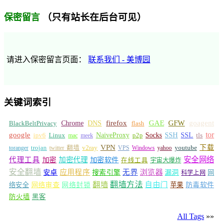
（只有站长在后台可见）
保密留言
请进入保密留言页面：
联系我们 - 美博园
关键词索引
GFW
Chrome
firefox
GAE
goagent
BlackBeltPrivacy
DNS
flash
tor
google
Socks
NaiveProxy
p2p
SSH
SSL
ipv6
Linux
mac
meek
tls
VPN
v2ray
下载
toranger
trojan
twitter 翻墙
VPS
Windows
yahoo
youtube
安全网络
代理工具
加密
加密代理
加密软件
在线工具
宇宙大爆炸
安全翻墙
浏览器
应用程序
无界
安卓
搜索引擎
漏洞
网
科学上网
翻墙
翻墙方法
自由门
络安全
网络审查
网络封锁
苹果
防毒软件
防火墙
黑客
All Tags
»»