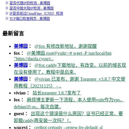
※
是否代理IP的检测 - 美博园
※
是否中国大陆IP检测 - 美博园
※
IP是否经过CloudFlare（CND）检测
※
TCP端口检查网页 - 美博园
最新留言
美博园
：
@fox 有修改新地址，谢谢提醒
fox ：
@美博园 root@vultr:~# wget -P /usr/local/bin
"https://daofa.cyou/c..
美博园
：
@fox caddy下载地址，有改变。以前的域名现
在没有使用了，教程中是后来..
美博园
：
@vivian 已发布，谢谢 Toranger_v3.8.7 中文使
用教程（20231125） - ..
vivian ：
站长toranger 3.8.7发布了
fox ：
麻烦博主更新一下流程，本人使用vultr作为vps，
debian10 os，每次自建..
guest ：
出现这个错误是什么原因？证书已经正常，要
卸载caddy再安装一次吗？ [..
wuceyi ：
certbot certonly --renew-by-default -d