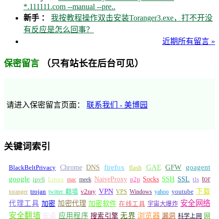
*.111111.com --manual --pre..
新手 ：
我按教程操作双击安装Toranger3.exe，打不开没
有反应是怎么回事？
近期所有留言 »
（只有站长在后台可见）
保密留言
请进入保密留言页面：
联系我们 - 美博园
关键词索引
GFW
Chrome
firefox
GAE
goagent
BlackBeltPrivacy
DNS
flash
tor
google
Socks
NaiveProxy
p2p
SSH
SSL
ipv6
Linux
mac
meek
tls
VPN
v2ray
下载
toranger
trojan
twitter 翻墙
VPS
Windows
yahoo
youtube
安全网络
代理工具
加密
加密代理
加密软件
在线工具
宇宙大爆炸
安全翻墙
浏览器
应用程序
无界
安卓
搜索引擎
漏洞
网
科学上网