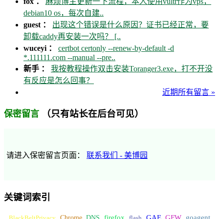
fox ：
麻烦博主更新一下流程，本人使用vultr作为vps，
debian10 os，每次自建..
guest ：
出现这个错误是什么原因？证书已经正常，要
卸载caddy再安装一次吗？ [..
wuceyi ：
certbot certonly --renew-by-default -d
*.111111.com --manual --pre..
新手 ：
我按教程操作双击安装Toranger3.exe，打不开没
有反应是怎么回事？
近期所有留言 »
（只有站长在后台可见）
保密留言
请进入保密留言页面：
联系我们 - 美博园
关键词索引
GFW
Chrome
firefox
GAE
goagent
BlackBeltPrivacy
DNS
flash