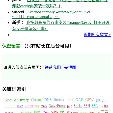
卸载caddy再安装一次吗？ [..
wuceyi ：
certbot certonly --renew-by-default -d
*.111111.com --manual --pre..
新手 ：
我按教程操作双击安装Toranger3.exe，打不开没
有反应是怎么回事？
近期所有留言 »
（只有站长在后台可见）
保密留言
请进入保密留言页面：
联系我们 - 美博园
关键词索引
GFW
Chrome
firefox
GAE
goagent
BlackBeltPrivacy
DNS
flash
tor
google
Socks
NaiveProxy
p2p
SSH
SSL
ipv6
Linux
mac
meek
tls
VPN
v2ray
下载
toranger
trojan
twitter 翻墙
VPS
Windows
yahoo
youtube