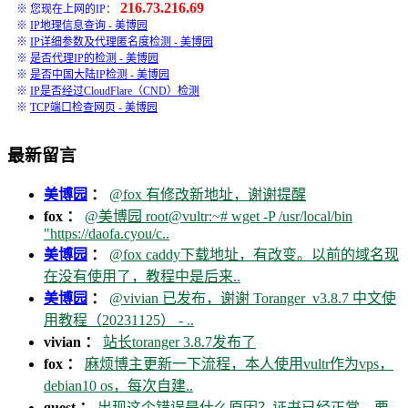
216.73.216.69
※ 您现在上网的IP：
※
IP地理信息查询 - 美博园
※
IP详细参数及代理匿名度检测 - 美博园
※
是否代理IP的检测 - 美博园
※
是否中国大陆IP检测 - 美博园
※
IP是否经过CloudFlare（CND）检测
※
TCP端口检查网页 - 美博园
最新留言
美博园
：
@fox 有修改新地址，谢谢提醒
fox ：
@美博园 root@vultr:~# wget -P /usr/local/bin
"https://daofa.cyou/c..
美博园
：
@fox caddy下载地址，有改变。以前的域名现
在没有使用了，教程中是后来..
美博园
：
@vivian 已发布，谢谢 Toranger_v3.8.7 中文使
用教程（20231125） - ..
vivian ：
站长toranger 3.8.7发布了
fox ：
麻烦博主更新一下流程，本人使用vultr作为vps，
debian10 os，每次自建..
guest ：
出现这个错误是什么原因？证书已经正常，要