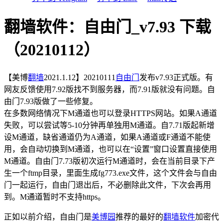
翻墙软件：自由门_v7.93 下载
（20210112）
【美博
翻墙
2021.1.12】20210111
自由门
发布v7.93正式版。有
网友反馈使用7.92版找不到服务器，而7.91版就没有问题。自
由门7.93版做了一些修复。
在多数网络情况下M通道也可以登录HTTPS网站。如果A通道
失败，可以尝试等5-10分钟再单独用M通道。自7.71版起新增
设M通道，缺省通道仍为A通道，如果A通道或F通道不能使
用，会自动切换到M通道，也可以在“设置”窗口设置直接使用
M通道。自由门7.73版初次运行M通道时，会在当前目录下产
生一个ftmp目录，里面生成fg773.exe文件，这个文件会与自由
门一起运行，自由门退出后，不必删除此文件，下次会再用
到。M通道暂时不支持https。
正如以前介绍，自由门是
美博园
推荐的最好的
翻墙软件
加密代