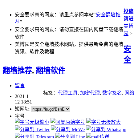
投稿
安全要求高的网友：请重点参阅本站“
安全翻墙推
请进
荐
”
美博
安全要求高的网友：请勿直接在国内网盘下载翻墙
园
>
软件
美博园是安全翻墙技术网站，提供最新免费的翻墙
安
资讯、软件及教程
全
翻墙推荐
,
翻墙软件
留言
标签：
代理工具
,
加密代理
,
数字签名
,
网络
2021-1-
封锁
,
翻墙
,
自由门
,
虚拟机
12 18:51
短网址
字号