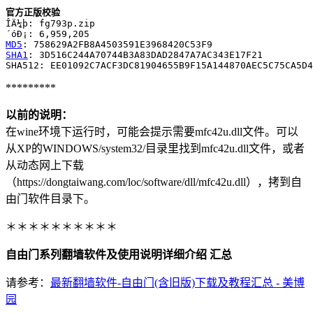
官方正版校验
ÎÄ¼þ: fg793p.zip

MD5
SHA1
: 3D516C244A70744B3A83DAD2847A7AC343E17F21

*********
以前的说明：
在wine环境下运行时，可能会提示需要mfc42u.dll文件。可以
从XP的WINDOWS/system32/目录里找到mfc42u.dll文件，或者
从动态网上下载
（https://dongtaiwang.com/loc/software/dll/mfc42u.dll），拷到自
由门软件目录下。
＊＊＊＊＊＊＊＊＊＊
自由门系列翻墙软件及使用说明详细介绍 汇总
请参考：
最新翻墙软件-自由门(含旧版)下载及教程汇总 - 美博
园