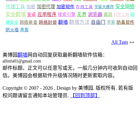
安全网络
代理工具
加密
加密代理
加密软件
在线工具
宇宙大爆炸
安全翻墙
浏览器
应用程序
无界
安卓
搜索引擎
漏洞
网
科学上网
翻墙
翻墙方法
自由门
络安全
网络审查
网络封锁
苹果
防毒软件
防火墙
黑客
All Tags
»»
美博园
翻墙
网自动回复获取最新翻墙软件信箱：
allinfa01@gmail.com
邮件标题、正文可以任意写或无，一般几分钟内可收到自动回
信。美博园会根据软件升级情况随时更新索取内容。
Copyright © 2007 - 2026 , Design by 美博园. 版权所有. 若有版
权问题请留言通知本站管理员.
【回到顶部】