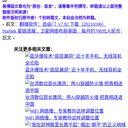
园
美博园文章均为“原创 - 首发”，请尊重辛劳撰写，转载请以上面完整
链接注明来源！
软件版权归原作者！个别转载文，本站会注明为转载。
« 前文：
翻墙软件：自由门_v7.92 下载（20210106）
Starlink 星链进展：卫星网络布局英国 每月约788元人民币
：
后文 »
关注更多相关文章：
蓝牙爆技术“底层漏洞” 近十年手机、无线耳机全
沦陷
台湾数位部长唐凤：用AI穿越防火墙 把真相送进
中国
WiFi 网络慢，专家教你这样调整位置