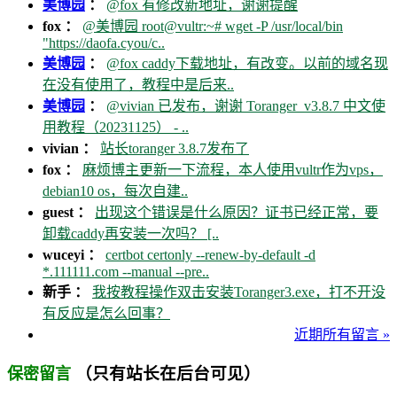
美博园
：
@fox 有修改新地址，谢谢提醒
fox ：
@美博园 root@vultr:~# wget -P /usr/local/bin
"https://daofa.cyou/c..
美博园
：
@fox caddy下载地址，有改变。以前的域名现
在没有使用了，教程中是后来..
美博园
：
@vivian 已发布，谢谢 Toranger_v3.8.7 中文使
用教程（20231125） - ..
vivian ：
站长toranger 3.8.7发布了
fox ：
麻烦博主更新一下流程，本人使用vultr作为vps，
debian10 os，每次自建..
guest ：
出现这个错误是什么原因？证书已经正常，要
卸载caddy再安装一次吗？ [..
wuceyi ：
certbot certonly --renew-by-default -d
*.111111.com --manual --pre..
新手 ：
我按教程操作双击安装Toranger3.exe，打不开没
有反应是怎么回事？
近期所有留言 »
（只有站长在后台可见）
保密留言