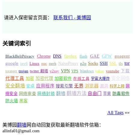
请进入保密留言页面：
联系我们 - 美博园
关键词索引
GFW
Chrome
firefox
GAE
goagent
BlackBeltPrivacy
DNS
flash
tor
google
Socks
NaiveProxy
p2p
SSH
SSL
ipv6
Linux
mac
meek
tls
VPN
v2ray
下载
toranger
trojan
twitter 翻墙
VPS
Windows
yahoo
youtube
安全网络
代理工具
加密
加密代理
加密软件
在线工具
宇宙大爆炸
安全翻墙
浏览器
应用程序
无界
安卓
搜索引擎
漏洞
网
科学上网
翻墙
翻墙方法
自由门
络安全
网络审查
网络封锁
苹果
防毒软件
防火墙
黑客
All Tags
»»
美博园
翻墙
网自动回复获取最新翻墙软件信箱：
allinfa01@gmail.com