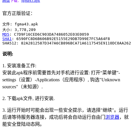
网盘
下载：
fgma43.apk
官方正版验证：
文件: fgma43.apk

MD5
SHA1
: 6590FC8D6B606B92E5155E29DB7D99E7FC5A64F8

说明:
1. 安装准备工作:
安装此apk程序前需要首先对手机进行设置: 打开“菜单键”-
settings（设置）-Applications（应用程序）, 钩选"Unknown
sources"（未知源）.
2. 下载apk文件, 进行安装.
3. 运行开始时可能会出现一些安全提示，请选择"继续"。运行
后请等待服务器连接，成功后将会自动运行自由门
浏览器
，就
能安全登陆动态网。