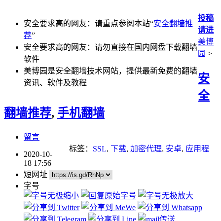
投稿
安全要求高的网友：请重点参阅本站“
安全翻墙推
请进
荐
”
美博
安全要求高的网友：请勿直接在国内网盘下载翻墙
园
>
软件
美博园是安全翻墙技术网站，提供最新免费的翻墙
安
资讯、软件及教程
全
翻墙推荐
,
手机翻墙
留言
标签：
SSL
,
下载
,
加密代理
,
安卓
,
应用程
2020-10-
序
,
数字签名
,
浏览器
,
翻墙
,
自由门
18 17:56
短网址
字号