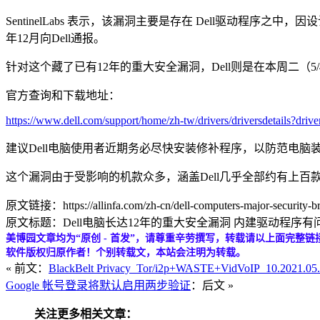
SentinelLabs 表示，该漏洞主要是存在 Dell驱动
年12月向Dell通报。
针对这个藏了已有12年的重大安全漏洞，Dell则是在本周二（5/
官方查询和下载地址：
https://www.dell.com/support/home/zh-tw/drivers/driversdetails?dri
建议Dell电脑使用者近期务必尽快安装修补程序，以防范电
这个漏洞由于受影响的机款众多，涵盖Dell几乎全部约有上百款
原文链接：https://allinfa.com/zh-cn/dell-computers-major-security-br
原文标题：Dell电脑长达12年的重大安全漏洞 内建驱动程序有问
美博园文章均为“原创 - 首发”，请尊重辛劳撰写，转载请以上面完整链
软件版权归原作者！个别转载文，本站会注明为转载。
« 前文：
BlackBelt Privacy_Tor/i2p+WASTE+VidVoIP_10.2021
Google 帐号登录将默认启用两步验证
：后文 »
关注更多相关文章：