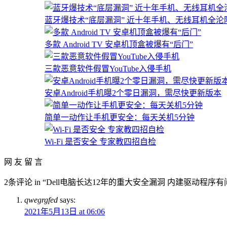
蓝牙爆技术“底层漏洞” 近十年手机、无线耳机全沦
多款 Android TV 安卓机顶盒被爆有“后门”
三款恶意软件假冒YouTube入侵手机
安卓Android手机曝2个零日漏洞，需尽快更新版本
简单一动作让手机更安全：每天关机5分钟
Wi-Fi 是否安全 专家教四招自检
网 友 留 言
2条评论 in “Dell电脑长达12年的重大安全漏洞 内建驱动程序有
qwegrgfed
says:
2021年5月13日 at 06:06