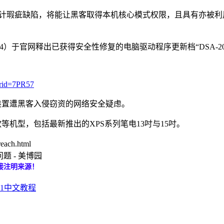
程序之中，因设计瑕疵缺陷，将能让黑客取得本机核心模式权限，且具有
4）于官网释出已获得安全性修复的电脑驱动程序更新档“DSA-202
verid=7PR57
脑装置遭黑客入侵窃资的网络安全疑虑。
等机型，包括最新推出的XPS系列笔电13吋与15吋。
each.html
题 - 美博园
接注明来源！
.05.1中文教程