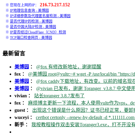
216.73.217.152
※ 您现在上网的IP：
※
IP地理信息查询 - 美博园
※
IP详细参数及代理匿名度检测 - 美博园
※
是否代理IP的检测 - 美博园
※
是否中国大陆IP检测 - 美博园
※
IP是否经过CloudFlare（CND）检测
※
TCP端口检查网页 - 美博园
最新留言
美博园
：
@fox 有修改新地址，谢谢提醒
fox ：
@美博园 root@vultr:~# wget -P /usr/local/bin "https://d
美博园
：
@fox caddy下载地址，有改变。以前的域名
美博园
：
@vivian 已发布，谢谢 Toranger_v3.8.7 中文使用
vivian ：
站长toranger 3.8.7发布了
fox ：
麻烦博主更新一下流程，本人使用vultr作为vps，debia
guest ：
出现这个错误是什么原因？证书已经正常，要卸载ca
wuceyi ：
certbot certonly --renew-by-default -d *.111111.com 
新手 ：
我按教程操作双击安装Toranger3.exe，打不