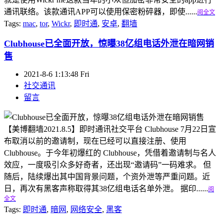
通讯联络。该款通讯APP可以使用保密粉碎器，即使......
阅全文
Tags:
mac
,
tor
,
Wickr
,
即时通
,
安卓
,
翻墙
Clubhouse已全面开放，惊曝38亿组电话外泄在暗网销
售
2021-8-6 1:13:48 Fri
社交通讯
留言
【美博翻墙2021.8.5】即时通讯社交平台 Clubhouse 7月22日宣
布取消以前的邀请制，现在已经可以直接注册、使用
Clubhouse。于今年初爆红的 Clubhouse，凭借着邀请制与名人
效应，一度吸引众多好奇者，还出现“邀请码”一码难求。 但
随后，陆续爆出其中国背景问题，个资外泄等严重问题。近
日，再次有黑客声称取得其38亿组电话名单外泄。 据印......
阅
全文
Tags:
即时通
,
暗网
,
网络安全
,
黑客