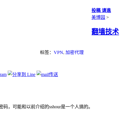
投稿 请進
美博园
>
翻墙技术
标签：
VPN
,
加密代理
新密码，可能和以前介绍的sshour是一个人搞的。