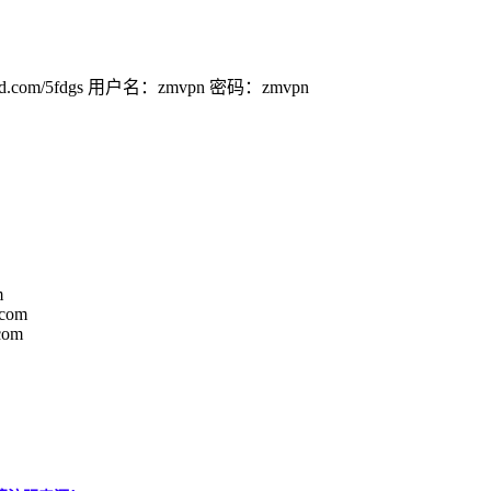
com/5fdgs 用户名：zmvpn 密码：zmvpn
m
.com
.com